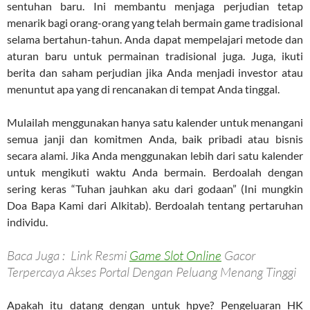
sentuhan baru. Ini membantu menjaga perjudian tetap
menarik bagi orang-orang yang telah bermain game tradisional
selama bertahun-tahun. Anda dapat mempelajari metode dan
aturan baru untuk permainan tradisional juga. Juga, ikuti
berita dan saham perjudian jika Anda menjadi investor atau
menuntut apa yang di rencanakan di tempat Anda tinggal.
Mulailah menggunakan hanya satu kalender untuk menangani
semua janji dan komitmen Anda, baik pribadi atau bisnis
secara alami. Jika Anda menggunakan lebih dari satu kalender
untuk mengikuti waktu Anda bermain. Berdoalah dengan
sering keras “Tuhan jauhkan aku dari godaan” (Ini mungkin
Doa Bapa Kami dari Alkitab). Berdoalah tentang pertaruhan
individu.
Baca Juga : Link Resmi
Game Slot Online
Gacor
Terpercaya Akses Portal Dengan Peluang Menang Tinggi
Apakah itu datang dengan untuk hpye? Pengeluaran HK