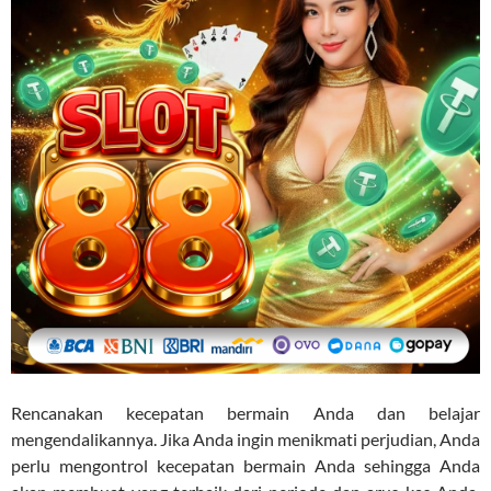
Rencanakan kecepatan bermain Anda dan belajar
mengendalikannya. Jika Anda ingin menikmati perjudian, Anda
perlu mengontrol kecepatan bermain Anda sehingga Anda