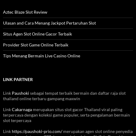
Aztec Blaze Slot Review
Ulasan and Cara Menang Jackpot Pertaruhan Slot
Situs Agen Slot Online Gacor Terbaik
Provider Slot Game Online Terbaik
Tips Menang Bermain Live Casino Online
LINK PARTNER
Link
Paushoki
sebagai tempat terbaik bermain dan daftar raja slot
thailand online terbaru gampang maxwin
Link
Cakarnaga
merupakan situs slot gacor Thailand viral paling
terpercaya dengan koleksi game populer, serta pengalaman bermain
slot terpercaya
Link
https://paushoki-prio.com/
merupakan agen slot online penyedia