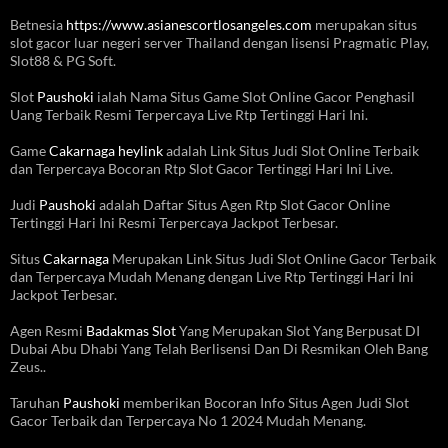
Betnesia
https://www.asianescortlosangeles.com
merupakan situs
slot gacor luar negeri server Thailand dengan lisensi Pragmatic Play,
Slot88 & PG Soft.
Slot
Paushoki
ialah Nama Situs Game Slot Online Gacor Penghasil
Uang Terbaik Resmi Terpercaya Live Rtp Tertinggi Hari Ini.
Game
Cakarnaga heylink
adalah Link Situs Judi Slot Online Terbaik
dan Terpercaya Bocoran Rtp Slot Gacor Tertinggi Hari Ini Live.
Judi
Paushoki
adalah Daftar Situs Agen Rtp Slot Gacor Online
Tertinggi Hari Ini Resmi Terpercaya Jackpot Terbesar.
Situs
Cakarnaga
Merupakan Link Situs Judi Slot Online Gacor Terbaik
dan Terpercaya Mudah Menang dengan Live Rtp Tertinggi Hari Ini
Jackpot Terbesar.
Agen Resmi
Badakmas Slot
Yang Merupakan Slot Yang Berpusat DI
Dubai Abu Dhabi Yang Telah Berlisensi Dan Di Resmikan Oleh Bang
Zeus..
Taruhan
Paushoki
memberikan Bocoran Info Situs Agen Judi Slot
Gacor Terbaik dan Terpercaya No 1 2024 Mudah Menang.