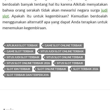
berdoalah banyak tentang hal itu karena Alkitab menyatakan
bahwa orang serakah tidak akan mewarisi negara surga
judi
slot
. Apakah itu untuk kegembiraan? Kemudian berdoalah
menggunakan alternatif apa yang dapat Anda terapkan untuk
menemukan kegembiraan.
APLIKASI SLOT TERBAIK
GAME SLOT ONLINE TERBAIK
GAME SLOT TERBAIK
SITUS JUDI SLOT ONLINE TERBAIK
SITUS JUDI SLOT TERBAIK
SITUS SLOT ONLINE TERBAIK
SITUS SLOT ONLINE TERBAIK 2026
SITUS SLOT TERBAIK
SLOT IDN TERBAIK
SLOT ONLINE TERBAIK
SLOT TERBAIK 2026
SLOT TERBAIK DAN TERPERCAYA