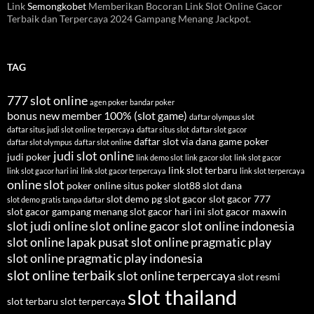
Link
Semongkobet
Memberikan Bocoran Link Slot Online Gacor
Terbaik dan Terpercaya 2024 Gampang Menang Jackpot.
TAG
777 slot online
agen poker
bandar poker
bonus new member 100% (slot game)
daftar olympus slot
daftar situs judi slot online terpercaya
daftar situs slot
daftar slot gacor
daftar slot via dana
game poker
daftar slot olympus
daftar slot online
judi slot online
judi poker
link demo slot
link gacor slot
link slot gacor
link slot terbaru
link slot gacor hari ini
link slot gacor terpercaya
link slot terpercaya
online slot
poker online
situs poker
slot88
slot dana
slot demo pg
slot gacor
slot gacor 777
slot demo gratis tanpa daftar
slot gacor gampang menang
slot gacor hari ini
slot gacor maxwin
slot judi online
slot online gacor
slot online indonesia
slot online lapak pusat
slot online pragmatic play
slot online pragmatic play indonesia
slot online terbaik
slot online terpercaya
slot resmi
slot thailand
slot terbaru
slot terpercaya