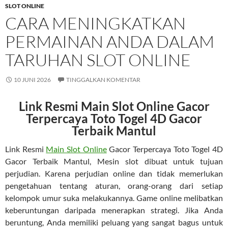
SLOT ONLINE
CARA MENINGKATKAN
PERMAINAN ANDA DALAM
TARUHAN SLOT ONLINE
10 JUNI 2026
TINGGALKAN KOMENTAR
Link Resmi Main Slot Online Gacor
Terpercaya Toto Togel 4D Gacor
Terbaik Mantul
Link Resmi
Main Slot Online
Gacor Terpercaya Toto Togel 4D
Gacor Terbaik Mantul, Mesin slot dibuat untuk tujuan
perjudian. Karena perjudian online dan tidak memerlukan
pengetahuan tentang aturan, orang-orang dari setiap
kelompok umur suka melakukannya. Game online melibatkan
keberuntungan daripada menerapkan strategi. Jika Anda
beruntung, Anda memiliki peluang yang sangat bagus untuk