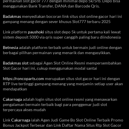
permainan slot gacor 777 dengan minimal depo 5k/5rb. Depo bisa
menggunakan Bank Transfer, DANA dan Barcode Qris.
Badakmas
menyediakan bocoran link situs slot online gacor hari ini
gampang menang dengan sever khusus Slot777 terbaru 2025
Link platform
paushoki
situs slot depo 5k untuk pertama kali lewat
sistem deposit 5000 via qris super canggih paling baru diindonesia
Betnesia
adalah platform terbaik untuk bermain judi online dengan
berbagai pilihan permainan yang menarik dan mengasyikkan.
Badakmas slot
sebagai Agen Slot Online Resmi mempersembahkan
Slot Gacor hari ini, cukup menggunakan modal santai
https://roncoparts.com
merupakan situs slot gacor hari ini dengan
RTP live tertinggi gampang menang yang menjamin setiap user akan
mendapatkan
Cakarnaga
adalah login situs slot online resmi yang menawarkan
pengalaman bermain terbaik bagi para penggemar judi slot
terpercaya akses mudah
Link
Cakarnaga
ialah Agen Judi Game Bo Slot Online Terbaik Promo
Bonus Jackpot Terbesar dan Link Daftar Nama Situs Rtp Slot Gacor