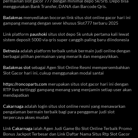
permainan slot gacor 777 dengan minimal depo 5k/5rb. Depo bisa
menggunakan Bank Transfer, DANA dan Barcode Qris.
Badakmas
menyediakan bocoran link situs slot online gacor hari ini
gampang menang dengan sever khusus Slot777 terbaru 2025
Link platform
paushoki
situs slot depo 5k untuk pertama kali lewat
sistem deposit 5000 via qris super canggih paling baru diindonesia
Betnesia
adalah platform terbaik untuk bermain judi online dengan
berbagai pilihan permainan yang menarik dan mengasyikkan.
Badakmas slot
sebagai Agen Slot Online Resmi mempersembahkan
Slot Gacor hari ini, cukup menggunakan modal santai
https://roncoparts.com
merupakan situs slot gacor hari ini dengan
RTP live tertinggi gampang menang yang menjamin setiap user akan
mendapatkan
Cakarnaga
adalah login situs slot online resmi yang menawarkan
pengalaman bermain terbaik bagi para penggemar judi slot
terpercaya akses mudah
Link
Cakarnaga
ialah Agen Judi Game Bo Slot Online Terbaik Promo
Bonus Jackpot Terbesar dan Link Daftar Nama Situs Rtp Slot Gacor