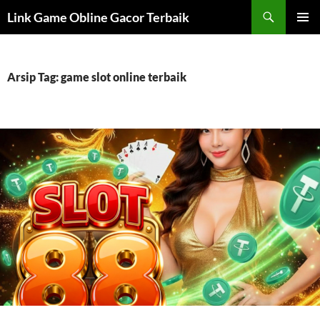
Langsung
Cari
Link Game Obline Gacor Terbaik
ke
MENU
isi
UTAMA
Arsip Tag: game slot online terbaik