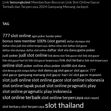
Link
Semongkobet
Memberikan Bocoran Link Slot Online Gacor
Terbaik dan Terpercaya 2024 Gampang Menang Jackpot.
TAG
777 slot online
agen poker
bandar poker
bonus new member 100% (slot game)
daftar olympus slot
daftar situs judi slot online terpercaya
daftar situs slot
daftar slot gacor
daftar slot via dana
game poker
daftar slot olympus
daftar slot online
judi slot online
judi poker
link demo slot
link gacor slot
link slot gacor
link slot terbaru
link slot gacor hari ini
link slot gacor terpercaya
link slot terpercaya
online slot
poker online
situs poker
slot88
slot dana
slot demo pg
slot gacor
slot gacor 777
slot demo gratis tanpa daftar
slot gacor gampang menang
slot gacor hari ini
slot gacor maxwin
slot judi online
slot online gacor
slot online indonesia
slot online lapak pusat
slot online pragmatic play
slot online pragmatic play indonesia
slot online terbaik
slot online terpercaya
slot resmi
slot thailand
slot terbaru
slot terpercaya