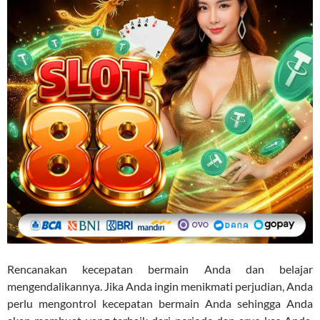
Rencanakan kecepatan bermain Anda dan belajar
mengendalikannya. Jika Anda ingin menikmati perjudian, Anda
perlu mengontrol kecepatan bermain Anda sehingga Anda