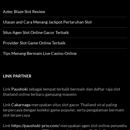
Aztec Blaze Slot Review
Ulasan and Cara Menang Jackpot Pertaruhan Slot
Situs Agen Slot Online Gacor Terbaik
Provider Slot Game Online Terbaik
Tips Menang Bermain Live Casino Online
LINK PARTNER
Link
Paushoki
sebagai tempat terbaik bermain dan daftar raja slot
thailand online terbaru gampang maxwin
Link
Cakarnaga
merupakan situs slot gacor Thailand viral paling
terpercaya dengan koleksi game populer, serta pengalaman bermain
slot terpercaya
Link
https://paushoki-prio.com/
merupakan agen slot online penyedia