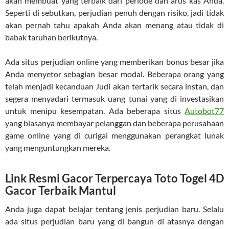
akan membuat yang terbaik dari periode dan arus kas Anda.
Seperti di sebutkan, perjudian penuh dengan risiko, jadi tidak
akan pernah tahu apakah Anda akan menang atau tidak di
babak taruhan berikutnya.
Ada situs perjudian online yang memberikan bonus besar jika
Anda menyetor sebagian besar modal. Beberapa orang yang
telah menjadi kecanduan Judi akan tertarik secara instan, dan
segera menyadari termasuk uang tunai yang di investasikan
untuk menipu kesempatan. Ada beberapa situs
Autobot77
yang biasanya membayar pelanggan dan beberapa perusahaan
game online yang di curigai menggunakan perangkat lunak
yang menguntungkan mereka.
Link Resmi Gacor Terpercaya Toto Togel 4D
Gacor Terbaik Mantul
Anda juga dapat belajar tentang jenis perjudian baru. Selalu
ada situs perjudian baru yang di bangun di atasnya dengan