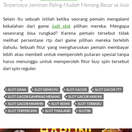
Terpercaya Jaminan Paling Mudah Menang Besar se Asia
Selain itu sebuah istilah ketika seorang pemain mengalami
kekalahan dari game
judi slot
pilihan mereka. Mengapa
seseorang bisa rungkad? Karena pemain tersebut tidak
melihat persentase rtp dari game pilihan mereka terlebih
dahulu. Sebuah fitur yang mengharuskan pemain membayar
lebih atau membeli untuk memperoleh putaran spesial tanpa
harus menunggu untuk memperoleh fitur buy spin tersebut
dari spin reguler.
SLOT DANA
SLOT DEMO PG
SLOT GACOR
SLOT GACOR 777
SLOT GACOR GAMPANG MENANG
SLOT GACOR HARI INI
SLOT GACOR MAXWIN
SLOT RESMI
SLOT TERBARU
SLOT TERPERCAYA
SLOT THAILAND
SLOT88