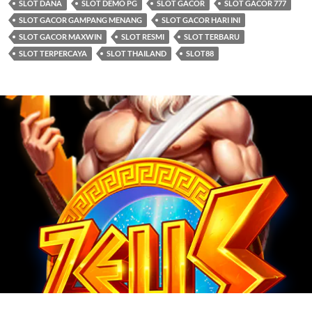
SLOT DANA
SLOT DEMO PG
SLOT GACOR
SLOT GACOR 777
SLOT GACOR GAMPANG MENANG
SLOT GACOR HARI INI
SLOT GACOR MAXWIN
SLOT RESMI
SLOT TERBARU
SLOT TERPERCAYA
SLOT THAILAND
SLOT88