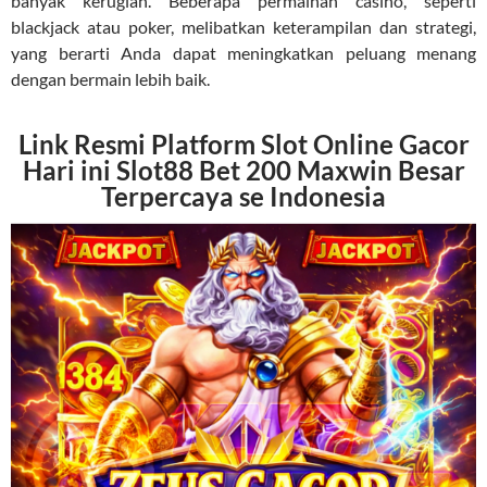
banyak kerugian. Beberapa permainan casino, seperti
blackjack atau poker, melibatkan keterampilan dan strategi,
yang berarti Anda dapat meningkatkan peluang menang
dengan bermain lebih baik.
Link Resmi Platform Slot Online Gacor
Hari ini Slot88 Bet 200 Maxwin Besar
Terpercaya se Indonesia