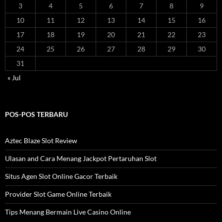
3
4
5
6
7
8
9
10
11
12
13
14
15
16
17
18
19
20
21
22
23
24
25
26
27
28
29
30
31
« Jul
POS-POS TERBARU
Aztec Blaze Slot Review
Ulasan and Cara Menang Jackpot Pertaruhan Slot
Situs Agen Slot Online Gacor Terbaik
Provider Slot Game Online Terbaik
Tips Menang Bermain Live Casino Online