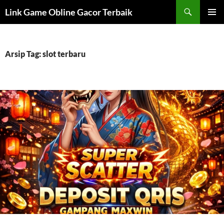
Langsung
Cari
Link Game Obline Gacor Terbaik
ke
MENU
isi
UTAMA
Arsip Tag: slot terbaru