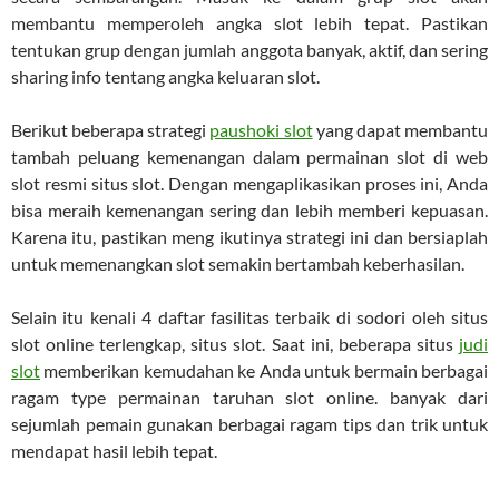
membantu memperoleh angka slot lebih tepat. Pastikan
tentukan grup dengan jumlah anggota banyak, aktif, dan sering
sharing info tentang angka keluaran slot.
Berikut beberapa strategi
paushoki slot
yang dapat membantu
tambah peluang kemenangan dalam permainan slot di web
slot resmi situs slot. Dengan mengaplikasikan proses ini, Anda
bisa meraih kemenangan sering dan lebih memberi kepuasan.
Karena itu, pastikan meng ikutinya strategi ini dan bersiaplah
untuk memenangkan slot semakin bertambah keberhasilan.
Selain itu kenali 4 daftar fasilitas terbaik di sodori oleh situs
slot online terlengkap, situs slot. Saat ini, beberapa situs
judi
slot
memberikan kemudahan ke Anda untuk bermain berbagai
ragam type permainan taruhan slot online. banyak dari
sejumlah pemain gunakan berbagai ragam tips dan trik untuk
mendapat hasil lebih tepat.