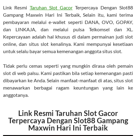
Link Resmi
Taruhan Slot Gacor
Terpercaya Dengan Slot88
Gampang Maxwin Hari Ini Terbaik, Selain itu, kami terima
pembayaran melalui e-wallet seperti DANA, OVO, GOPAY,
dan LINKAJA, dan melalui pulsa Telkomsel dan XL.
Kepercayaan adalah hal khusus di dalam permainan judi slot
online, dan situs slot kenalinya. Kami mempunyai kesetiaan
untuk selalu bayar semua kemenangan anggota situs slot.
Tidak perlu cemas seperti yang mungkin dirasa oleh pemain
slot di web palsu. Kami pastikan bila setiap kemenangan pasti
dibayarkan ke Anda. Selain manfaat-manfaat di atas, situs slot
menawarkan berbagai ragam keuntungan yang lain ke
anggotanya.
Link Resmi Taruhan Slot Gacor
Terpercaya Dengan Slot88 Gampang
Maxwin Hari Ini Terbaik