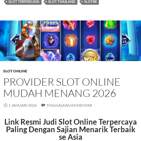
SLOT TERPERCAYA
SLOT THAILAND
SLOT88
SLOT ONLINE
PROVIDER SLOT ONLINE
MUDAH MENANG 2026
1 JANUARI 2026
TINGGALKAN KOMENTAR
Link Resmi Judi Slot Online Terpercaya
Paling Dengan Sajian Menarik Terbaik
se Asia