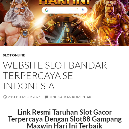
SLOT ONLINE
WEBSITE SLOT BANDAR
TERPERCAYA SE-
INDONESIA
28 SEPTEMBER 2025
TINGGALKAN KOMENTAR
Link Resmi Taruhan Slot Gacor
Terpercaya Dengan Slot88 Gampang
Maxwin Hari Ini Terbaik