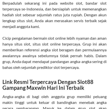
Berpadulah sekarang ini pada website slot, bandar slot
terpercaya se-Indonesia, dan bersiaplah untuk memenangkan
hadiah slot sebesar sejumlah ratus juta rupiah. Dengan akun
lengkap situs slot, Anda akan merasakan servis terbaik sejak
menjadi anggota kami.
Cicip pengalaman bermain slot online lebih nyaman dan aman
hanya situs slot, situs slot online terpercaya. Grup ini akan
memberikan referensi angka slot beragam dan permulaannya
awalannya awalnya sebelumnya tidak pernah habis. Dalam
grup, Anda dapat mendapat pandangan angka-angka sering di
bahas oleh sejumlah prediktor slot terpercaya.
Link Resmi Terpercaya Dengan Slot88
Gampang Maxwin Hari Ini Terbaik
Angka-angka di bagi oleh anggota grup memiliki peluang
makin tinggi untuk keluar di bandingkan menebak angka
secara sembarangan. Masuk ke dalam grup slot akan