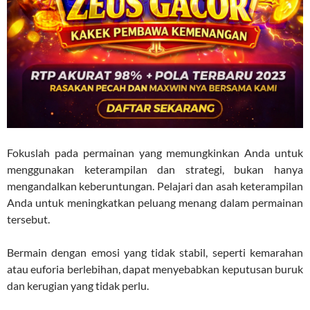
Fokuslah pada permainan yang memungkinkan Anda untuk
menggunakan keterampilan dan strategi, bukan hanya
mengandalkan keberuntungan. Pelajari dan asah keterampilan
Anda untuk meningkatkan peluang menang dalam permainan
tersebut.
Bermain dengan emosi yang tidak stabil, seperti kemarahan
atau euforia berlebihan, dapat menyebabkan keputusan buruk
dan kerugian yang tidak perlu.