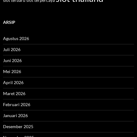
slot terbaru
slot terpercaya
ARSIP
Agustus 2026
Juli 2026
Juni 2026
Mei 2026
April 2026
Maret 2026
Februari 2026
Januari 2026
Desember 2025