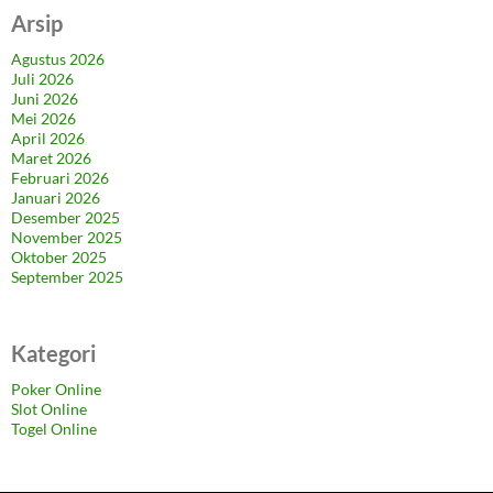
Arsip
Agustus 2026
Juli 2026
Juni 2026
Mei 2026
April 2026
Maret 2026
Februari 2026
Januari 2026
Desember 2025
November 2025
Oktober 2025
September 2025
Kategori
Poker Online
Slot Online
Togel Online