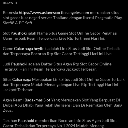
maxwin
Betnesia
https://www.asianescortlosangeles.com
merupakan situs
slot gacor luar negeri server Thailand dengan lisensi Pragmatic Play,
Slot88 & PG Soft.
Slot
Paushoki
ialah Nama Situs Game Slot Online Gacor Penghasil
Uang Terbaik Resmi Terpercaya Live Rtp Tertinggi Hari Ini.
Game
Cakarnaga heylink
adalah Link Situs Judi Slot Online Terbaik
dan Terpercaya Bocoran Rtp Slot Gacor Tertinggi Hari Ini Live.
Judi
Paushoki
adalah Daftar Situs Agen Rtp Slot Gacor Online
Tertinggi Hari Ini Resmi Terpercaya Jackpot Terbesar.
Situs
Cakarnaga
Merupakan Link Situs Judi Slot Online Gacor Terbaik
dan Terpercaya Mudah Menang dengan Live Rtp Tertinggi Hari Ini
Jackpot Terbesar.
Agen Resmi
Badakmas Slot
Yang Merupakan Slot Yang Berpusat DI
Dubai Abu Dhabi Yang Telah Berlisensi Dan Di Resmikan Oleh Bang
Zeus..
Taruhan
Paushoki
memberikan Bocoran Info Situs Agen Judi Slot
Gacor Terbaik dan Terpercaya No 1 2024 Mudah Menang.