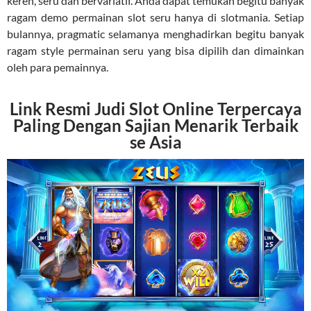
keren, seru dan bervariatif. Anda dapat temukan begitu banyak
ragam demo permainan slot seru hanya di slotmania. Setiap
bulannya, pragmatic selamanya menghadirkan begitu banyak
ragam style permainan seru yang bisa dipilih dan dimainkan
oleh para pemainnya.
Link Resmi Judi Slot Online Terpercaya
Paling Dengan Sajian Menarik Terbaik
se Asia