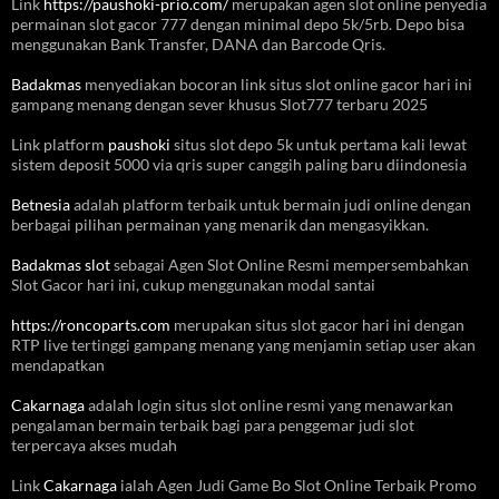
Link
https://paushoki-prio.com/
merupakan agen slot online penyedia
permainan slot gacor 777 dengan minimal depo 5k/5rb. Depo bisa
menggunakan Bank Transfer, DANA dan Barcode Qris.
Badakmas
menyediakan bocoran link situs slot online gacor hari ini
gampang menang dengan sever khusus Slot777 terbaru 2025
Link platform
paushoki
situs slot depo 5k untuk pertama kali lewat
sistem deposit 5000 via qris super canggih paling baru diindonesia
Betnesia
adalah platform terbaik untuk bermain judi online dengan
berbagai pilihan permainan yang menarik dan mengasyikkan.
Badakmas slot
sebagai Agen Slot Online Resmi mempersembahkan
Slot Gacor hari ini, cukup menggunakan modal santai
https://roncoparts.com
merupakan situs slot gacor hari ini dengan
RTP live tertinggi gampang menang yang menjamin setiap user akan
mendapatkan
Cakarnaga
adalah login situs slot online resmi yang menawarkan
pengalaman bermain terbaik bagi para penggemar judi slot
terpercaya akses mudah
Link
Cakarnaga
ialah Agen Judi Game Bo Slot Online Terbaik Promo