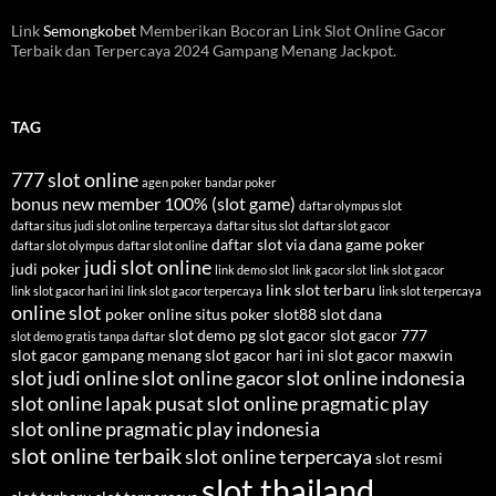
Link
Semongkobet
Memberikan Bocoran Link Slot Online Gacor
Terbaik dan Terpercaya 2024 Gampang Menang Jackpot.
TAG
777 slot online
agen poker
bandar poker
bonus new member 100% (slot game)
daftar olympus slot
daftar situs judi slot online terpercaya
daftar situs slot
daftar slot gacor
daftar slot via dana
game poker
daftar slot olympus
daftar slot online
judi slot online
judi poker
link demo slot
link gacor slot
link slot gacor
link slot terbaru
link slot gacor hari ini
link slot gacor terpercaya
link slot terpercaya
online slot
poker online
situs poker
slot88
slot dana
slot demo pg
slot gacor
slot gacor 777
slot demo gratis tanpa daftar
slot gacor gampang menang
slot gacor hari ini
slot gacor maxwin
slot judi online
slot online gacor
slot online indonesia
slot online lapak pusat
slot online pragmatic play
slot online pragmatic play indonesia
slot online terbaik
slot online terpercaya
slot resmi
slot thailand