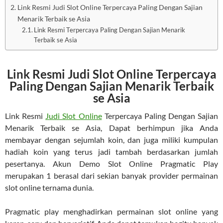
Link Resmi Judi Slot Online Terpercaya Paling Dengan Sajian
Menarik Terbaik se Asia
Link Resmi Terpercaya Paling Dengan Sajian Menarik
Terbaik se Asia
Link Resmi Judi Slot Online Terpercaya
Paling Dengan Sajian Menarik Terbaik
se Asia
Link Resmi
Judi Slot Online
Terpercaya Paling Dengan Sajian
Menarik Terbaik se Asia, Dapat berhimpun jika Anda
membayar dengan sejumlah koin, dan juga miliki kumpulan
hadiah koin yang terus jadi tambah berdasarkan jumlah
pesertanya. Akun Demo Slot Online Pragmatic Play
merupakan 1 berasal dari sekian banyak provider permainan
slot online ternama dunia.
Pragmatic play menghadirkan permainan slot online yang