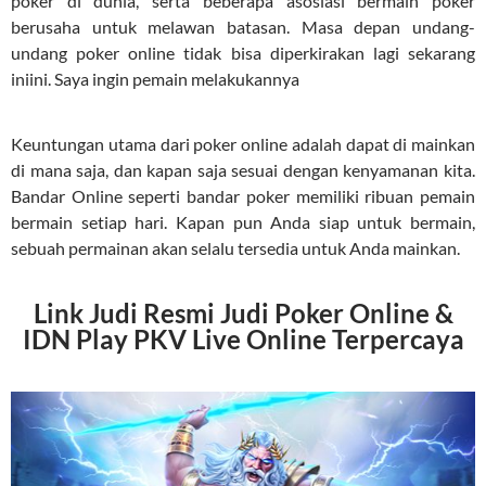
poker di dunia, serta beberapa asosiasi bermain poker
berusaha untuk melawan batasan. Masa depan undang-
undang poker online tidak bisa diperkirakan lagi sekarang
iniini. Saya ingin pemain melakukannya
Keuntungan utama dari poker online adalah dapat di mainkan
di mana saja, dan kapan saja sesuai dengan kenyamanan kita.
Bandar Online seperti bandar poker memiliki ribuan pemain
bermain setiap hari. Kapan pun Anda siap untuk bermain,
sebuah permainan akan selalu tersedia untuk Anda mainkan.
Link Judi Resmi Judi Poker Online &
IDN Play PKV Live Online Terpercaya