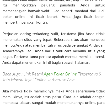
itu meningkatkan peluang paushoki Anda untuk
memenangkan banyak waktu. Jadi seperti manfaat dari Judi
poker online ini tidak berarti Anda juga tidak boleh
mempertimbangkan kontra.
Perjudian daring terkadang sulit, terutama jika Anda tidak
menemukan situs yang tepat. Beberapa situs akan mencoba
menipu Anda atau membantah virus pada perangkat Anda dan
semacamnya. Jadi, Anda harus tahu cara memilih situs yang
bagus. Pertama-tama periksa apakah mereka memiliki lisensi,
Anda dapat menemukan ini di bagian bawah halaman.
Baca Juga : Link Resmi
Agen Poker Online
Terpercaya &
Toto Macau Togel Online Terbaru se Asia
Jika mereka tidak memilikinya, maka Anda seharusnya tidak
memilikinya, itu adalah situs palsu. Cara lain adalah dengan
membaca ulasan, sangat mudah menemukannya online, para