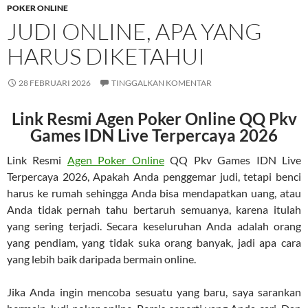
POKER ONLINE
JUDI ONLINE, APA YANG
HARUS DIKETAHUI
28 FEBRUARI 2026
TINGGALKAN KOMENTAR
Link Resmi Agen Poker Online QQ Pkv
Games IDN Live Terpercaya 2026
Link Resmi
Agen Poker Online
QQ Pkv Games IDN Live
Terpercaya 2026, Apakah Anda penggemar judi, tetapi benci
harus ke rumah sehingga Anda bisa mendapatkan uang, atau
Anda tidak pernah tahu bertaruh semuanya, karena itulah
yang sering terjadi. Secara keseluruhan Anda adalah orang
yang pendiam, yang tidak suka orang banyak, jadi apa cara
yang lebih baik daripada bermain online.
Jika Anda ingin mencoba sesuatu yang baru, saya sarankan