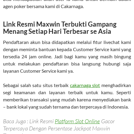
agen poker bersama kami di Cakarnaga.
Link Resmi Maxwin Terbukti Gampang
Menang Setiap Hari Terbesar se Asia
Pendaftaran akun bisa didapatkan melalui fitur livechat kami
dengan meminta bantuan kepada Customer Service kami yang
tersedia 24 jam online. Jadi bagi kamu yang masih bingung
untuk melakukan pendaftaran bisa langsung hubungi saja
layanan Customer Service kami ya.
Sebagai salah satu situs terbaik
cakarnaga slot
menghadirkan
segi keamanan dan layanan terbaik untuk kamu. Seperti
memberikan transaksi yang mudah karena menyediakan bank
– bank lokal yang sudah ternama dan terpercaya di Indonesia.
Baca Juga : Link Resmi
Platform Slot Online
Gacor
Terpercaya Dengan Persentase Jackpot Maxwin