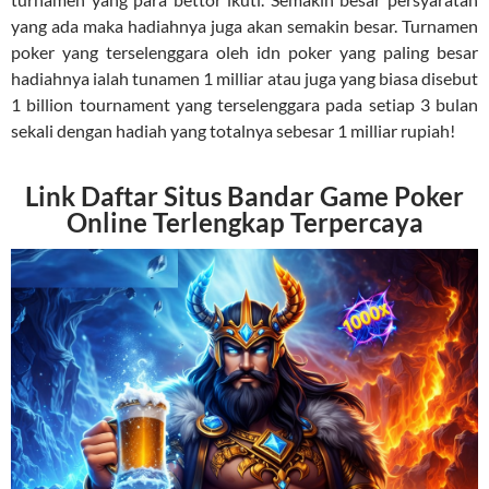
yang ada maka hadiahnya juga akan semakin besar. Turnamen
poker yang terselenggara oleh idn poker yang paling besar
hadiahnya ialah tunamen 1 milliar atau juga yang biasa disebut
1 billion tournament yang terselenggara pada setiap 3 bulan
sekali dengan hadiah yang totalnya sebesar 1 milliar rupiah!
Link Daftar Situs Bandar Game Poker
Online Terlengkap Terpercaya