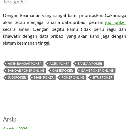
Terpopuler
Dengan keamanan yang sangat kami prioritaskan Cakarnaga
akan tetap menjaga rahasia data pribadi pemain
judi poker
secara aman. Dengan begitu kamu tidak perlu ragu dan
khawatir dengan data pribadi yang akan kami jaga dengan
sistem keamanan tinggi.
AGEN BANDAR POKER
AGEN POKER
BANDAR POKER
BANDAR POKER ONLINE
GAME POKER
GAME POKER ONLINE
JUDI POKER
MAIN POKER
POKER ONLINE
SITUS POKER
Arsip
Agustus 2026