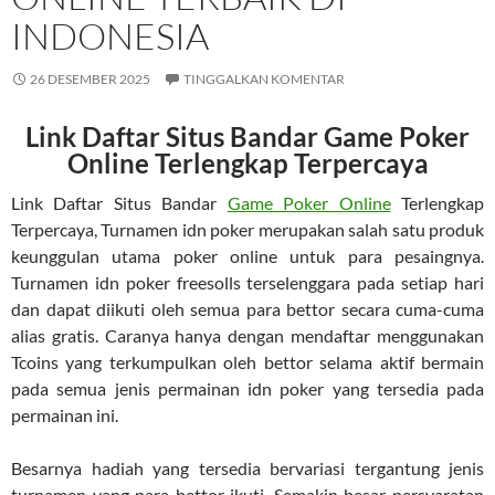
INDONESIA
26 DESEMBER 2025
TINGGALKAN KOMENTAR
Link Daftar Situs Bandar Game Poker
Online Terlengkap Terpercaya
Link Daftar Situs Bandar
Game Poker Online
Terlengkap
Terpercaya, Turnamen idn poker merupakan salah satu produk
keunggulan utama poker online untuk para pesaingnya.
Turnamen idn poker freesolls terselenggara pada setiap hari
dan dapat diikuti oleh semua para bettor secara cuma-cuma
alias gratis. Caranya hanya dengan mendaftar menggunakan
Tcoins yang terkumpulkan oleh bettor selama aktif bermain
pada semua jenis permainan idn poker yang tersedia pada
permainan ini.
Besarnya hadiah yang tersedia bervariasi tergantung jenis
turnamen yang para bettor ikuti. Semakin besar persyaratan