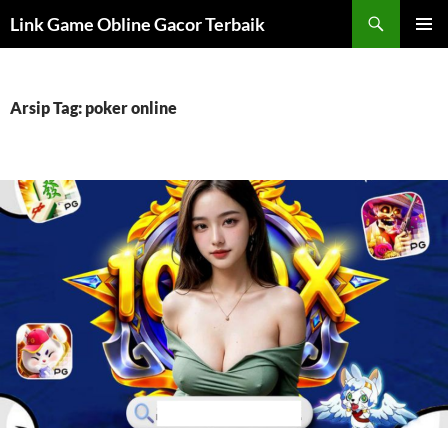
Langsung
Cari
Link Game Obline Gacor Terbaik
ke
MENU
isi
UTAMA
Arsip Tag: poker online