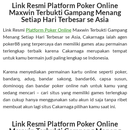
Link Resmi Platform Poker Online
Maxwin Terbukti Gampang Menang
Setiap Hari Terbesar se Asia
Link Resmi
Platform Poker Online
Maxwin Terbukti Gampang
Menang Setiap Hari Terbesar se Asia, Cakarnaga ialah agen
poker88 yang terpercaya dan memiliki games atau permainan
terlengkap terbaik karena Cakarnaga merupakan tempat
untuk kamu bermain judi paling lengkap se Indonesia.
Karena menyediakan permainan kartu online seperti poker,
bandarq, aduq, bandar sakong, bandar66, capsa susun,
dominoqq dan bandar poker online nah untuk kamu yang
sedang mencari – cari situs yang memiliki games terlengkap
dan cukup hanya menggunakan satu akun id saja tanpa ribet
membuat akun lagi situs Cakarnaga pilihan kamu saat ini.
Link Resmi Platform Poker Online