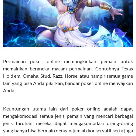
Permainan poker online memungkinkan pemain untuk
memainkan beraneka macam permainan. Contohnya Texas
Hold’em, Omaha, Stud, Razz, Horse, atau hampir semua game
lain yang bisa Anda pikirkan, bandar poker online menyajikan
Anda.
Keuntungan utama lain dari poker online adalah dapat
mengakomodasi semua jenis pemain yang mencari berbagai
jenis taruhan, mereka dapat mengakomodasi orang-orang
yang hanya bisa bermain dengan jumlah konservatif serta juga