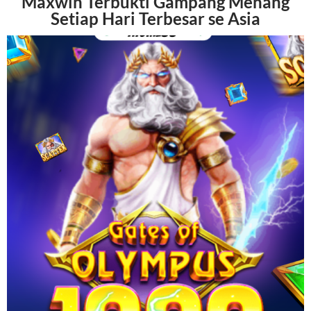
Maxwin Terbukti Gampang Menang
Setiap Hari Terbesar se Asia