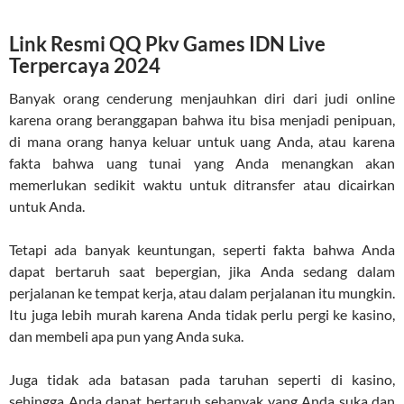
Link Resmi QQ Pkv Games IDN Live
Terpercaya 2024
Banyak orang cenderung menjauhkan diri dari judi online
karena orang beranggapan bahwa itu bisa menjadi penipuan,
di mana orang hanya keluar untuk uang Anda, atau karena
fakta bahwa uang tunai yang Anda menangkan akan
memerlukan sedikit waktu untuk ditransfer atau dicairkan
untuk Anda.
Tetapi ada banyak keuntungan, seperti fakta bahwa Anda
dapat bertaruh saat bepergian, jika Anda sedang dalam
perjalanan ke tempat kerja, atau dalam perjalanan itu mungkin.
Itu juga lebih murah karena Anda tidak perlu pergi ke kasino,
dan membeli apa pun yang Anda suka.
Juga tidak ada batasan pada taruhan seperti di kasino,
sehingga Anda dapat bertaruh sebanyak yang Anda suka dan