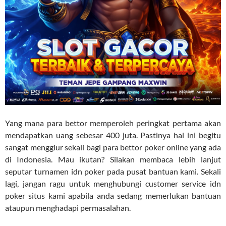
Yang mana para bettor memperoleh peringkat pertama akan
mendapatkan uang sebesar 400 juta. Pastinya hal ini begitu
sangat menggiur sekali bagi para bettor poker online yang ada
di Indonesia. Mau ikutan? Silakan membaca lebih lanjut
seputar turnamen idn poker pada pusat bantuan kami. Sekali
lagi, jangan ragu untuk menghubungi customer service idn
poker situs kami apabila anda sedang memerlukan bantuan
ataupun menghadapi permasalahan.