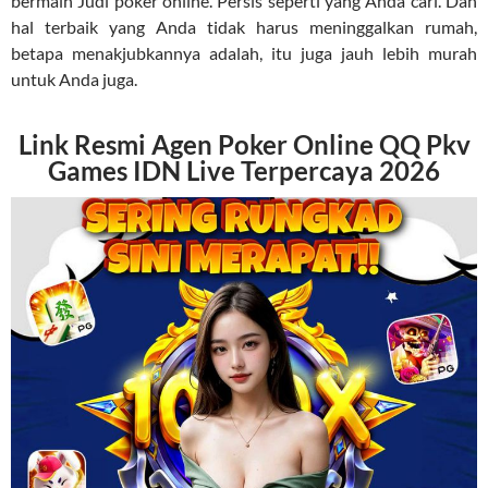
bermain Judi poker online. Persis seperti yang Anda cari. Dan
hal terbaik yang Anda tidak harus meninggalkan rumah,
betapa menakjubkannya adalah, itu juga jauh lebih murah
untuk Anda juga.
Link Resmi Agen Poker Online QQ Pkv
Games IDN Live Terpercaya 2026