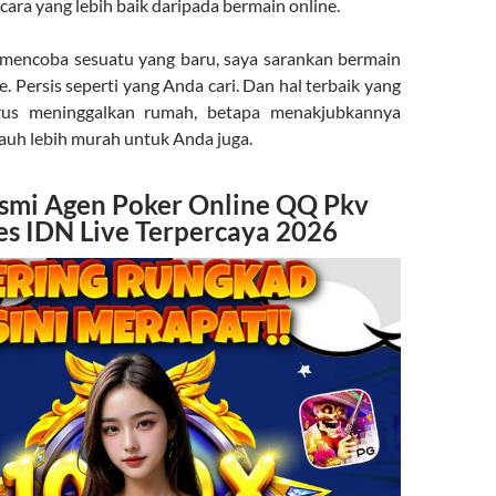
 cara yang lebih baik daripada bermain online.
 mencoba sesuatu yang baru, saya sarankan bermain
e. Persis seperti yang Anda cari. Dan hal terbaik yang
rus meninggalkan rumah, betapa menakjubkannya
 jauh lebih murah untuk Anda juga.
esmi Agen Poker Online QQ Pkv
s IDN Live Terpercaya 2026