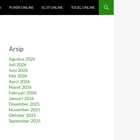
A
POKER ONLINE
SLOT ONLINE
TOGEL ONLINE
Arsip
Agustus 2026
Juli 2026
Juni 2026
Mei 2026
April 2026
Maret 2026
Februari 2026
Januari 2026
Desember 2025
November 2025
Oktober 2025
September 2025