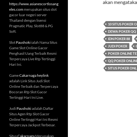
akan mengataka
https://www.asianescortlosang
eles.com
merupakan situs slot
gacor luar negeri server
Thailand dengan lisensi
10 SITUS POKER 
Pragmatic Play, Slot88 & PG
Soft.
DEWA POKER QQ
IDN POKER 88
Slot
Paushoki
ialah Nama Situs
JUDI POKER
Game Slot Online Gacor
Penghasil Uang Terbaik Resmi
POKER ONLINE T
Terpercaya Live Rtp Tertinggi
QQ POKER ONLIN
Hari Ini.
SITUS POKER ONL
Game
Cakarnaga heylink
adalah Link Situs Judi Slot
Online Terbaik dan Terpercaya
Bocoran Rtp Slot Gacor
Tertinggi Hari Ini Live.
Judi
Paushoki
adalah Daftar
Situs Agen Rtp Slot Gacor
Online Tertinggi Hari Ini Resmi
Terpercaya Jackpot Terbesar.
Situs
Cakarnaga
Merupakan