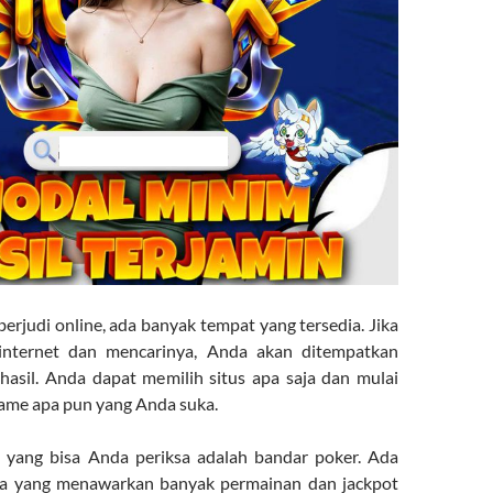
berjudi online, ada banyak tempat yang tersedia. Jika
internet dan mencarinya, Anda akan ditempatkan
asil. Anda dapat memilih situs apa saja dan mulai
ame apa pun yang Anda suka.
s yang bisa Anda periksa adalah bandar poker. Ada
sia yang menawarkan banyak permainan dan jackpot