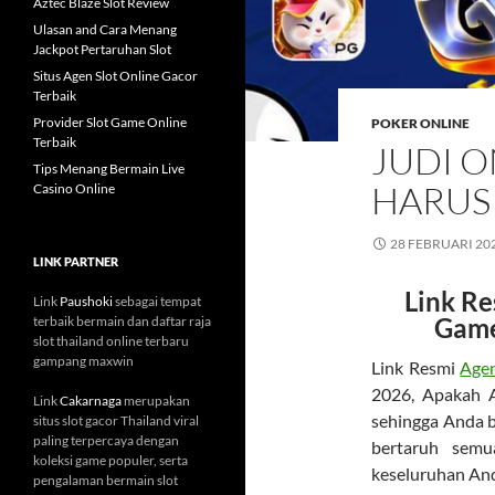
Aztec Blaze Slot Review
Ulasan and Cara Menang
Jackpot Pertaruhan Slot
Situs Agen Slot Online Gacor
Terbaik
Provider Slot Game Online
POKER ONLINE
Terbaik
JUDI O
Tips Menang Bermain Live
HARUS
Casino Online
28 FEBRUARI 20
LINK PARTNER
Link R
Link
Paushoki
sebagai tempat
Game
terbaik bermain dan daftar raja
slot thailand online terbaru
gampang maxwin
Link Resmi
Agen
2026, Apakah A
Link
Cakarnaga
merupakan
sehingga Anda b
situs slot gacor Thailand viral
paling terpercaya dengan
bertaruh semua
koleksi game populer, serta
keseluruhan And
pengalaman bermain slot