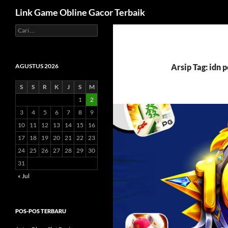
Cari
Link Game Obline Gacor Terbaik
C
Langsung
a
ke
r
isi
i
u
AGUSTUS 2026
Arsip Tag: idn 
n
t
S
S
R
K
J
S
M
u
1
2
k
:
3
4
5
6
7
8
9
10
11
12
13
14
15
16
17
18
19
20
21
22
23
24
25
26
27
28
29
30
31
« Jul
POS-POS TERBARU