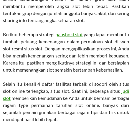
membantu memperoleh angka slot lebih tepat. Pastikan
tentukan grup dengan jumlah anggota banyak, aktif, dan sering
sharing info tentang angka keluaran slot.
Berikut beberapa strategi
paushoki slot
yang dapat membantu
tambah peluang kemenangan dalam permainan slot di web
slot resmi situs slot. Dengan mengaplikasikan proses ini, Anda
bisa meraih kemenangan sering dan lebih memberi kepuasan.
Karena itu, pastikan meng ikutinya strategi ini dan bersiaplah
untuk memenangkan slot semakin bertambah keberhasilan.
Selain itu kenali 4 daftar fasilitas terbaik di sodori oleh situs
slot online terlengkap, situs slot. Saat ini, beberapa situs
judi
slot
memberikan kemudahan ke Anda untuk bermain berbagai
ragam type permainan taruhan slot online. banyak dari
sejumlah pemain gunakan berbagai ragam tips dan trik untuk
mendapat hasil lebih tepat.