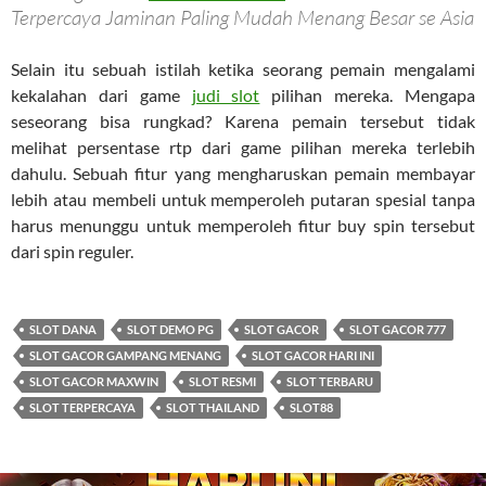
Terpercaya Jaminan Paling Mudah Menang Besar se Asia
Selain itu sebuah istilah ketika seorang pemain mengalami
kekalahan dari game
judi slot
pilihan mereka. Mengapa
seseorang bisa rungkad? Karena pemain tersebut tidak
melihat persentase rtp dari game pilihan mereka terlebih
dahulu. Sebuah fitur yang mengharuskan pemain membayar
lebih atau membeli untuk memperoleh putaran spesial tanpa
harus menunggu untuk memperoleh fitur buy spin tersebut
dari spin reguler.
SLOT DANA
SLOT DEMO PG
SLOT GACOR
SLOT GACOR 777
SLOT GACOR GAMPANG MENANG
SLOT GACOR HARI INI
SLOT GACOR MAXWIN
SLOT RESMI
SLOT TERBARU
SLOT TERPERCAYA
SLOT THAILAND
SLOT88