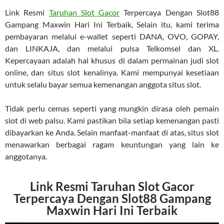
Link Resmi
Taruhan Slot Gacor
Terpercaya Dengan Slot88
Gampang Maxwin Hari Ini Terbaik, Selain itu, kami terima
pembayaran melalui e-wallet seperti DANA, OVO, GOPAY,
dan LINKAJA, dan melalui pulsa Telkomsel dan XL.
Kepercayaan adalah hal khusus di dalam permainan judi slot
online, dan situs slot kenalinya. Kami mempunyai kesetiaan
untuk selalu bayar semua kemenangan anggota situs slot.
Tidak perlu cemas seperti yang mungkin dirasa oleh pemain
slot di web palsu. Kami pastikan bila setiap kemenangan pasti
dibayarkan ke Anda. Selain manfaat-manfaat di atas, situs slot
menawarkan berbagai ragam keuntungan yang lain ke
anggotanya.
Link Resmi Taruhan Slot Gacor
Terpercaya Dengan Slot88 Gampang
Maxwin Hari Ini Terbaik