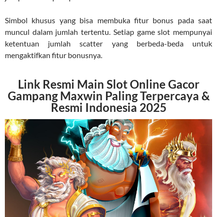
Simbol khusus yang bisa membuka fitur bonus pada saat
muncul dalam jumlah tertentu. Setiap game slot mempunyai
ketentuan jumlah scatter yang berbeda-beda untuk
mengaktifkan fitur bonusnya.
Link Resmi Main Slot Online Gacor
Gampang Maxwin Paling Terpercaya &
Resmi Indonesia 2025