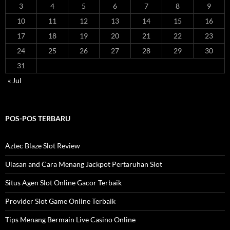
3
4
5
6
7
8
9
10
11
12
13
14
15
16
17
18
19
20
21
22
23
24
25
26
27
28
29
30
31
« Jul
POS-POS TERBARU
Aztec Blaze Slot Review
Ulasan and Cara Menang Jackpot Pertaruhan Slot
Situs Agen Slot Online Gacor Terbaik
Provider Slot Game Online Terbaik
Tips Menang Bermain Live Casino Online