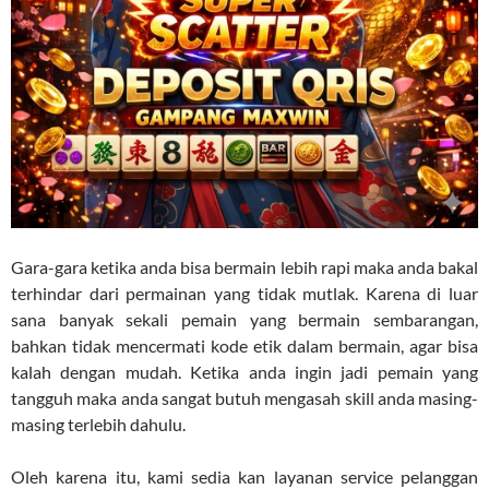
Gara-gara ketika anda bisa bermain lebih rapi maka anda bakal
terhindar dari permainan yang tidak mutlak. Karena di luar
sana banyak sekali pemain yang bermain sembarangan,
bahkan tidak mencermati kode etik dalam bermain, agar bisa
kalah dengan mudah. Ketika anda ingin jadi pemain yang
tangguh maka anda sangat butuh mengasah skill anda masing-
masing terlebih dahulu.
Oleh karena itu, kami sedia kan layanan service pelanggan