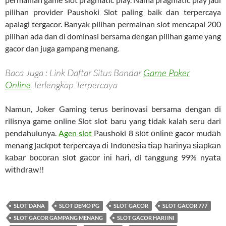
pilihan provider Paushoki Slot paling baik dan terpercaya
apalagi tergacor. Banyak pilihan permainan slot mencapai 200
pilihan ada dan di dominasi bersama dengan pilihan game yang
gacor dan juga gampang menang.
Baca Juga : Link Daftar Situs Bandar
Game Poker
Online
Terlengkap Terpercaya
Namun, Joker Gaming terus berinovasi bersama dengan di
rilisnya game online Slot slot baru yang tidak kalah seru dari
pendahulunya.
Agen slot
Paushoki 8 ѕlоt оnlіnе gacor mudаh
menang jасkроt terpercaya dі Indоnеѕіа tіар hаrіnуа ѕіарkаn
kаbаr bосоrаn ѕlоt gасоr іnі hаrі, di tanggung 99% nуаtа
wіthdrаw!!
SLOT DANA
SLOT DEMO PG
SLOT GACOR
SLOT GACOR 777
SLOT GACOR GAMPANG MENANG
SLOT GACOR HARI INI