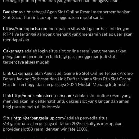
berbagai pilihan permainan yang menarik dan mengasyikkan.
Badakmas slot
sebagai Agen Slot Online Resmi mempersembahkan
Slot Gacor hari ini, cukup menggunakan modal santai
https://roncoparts.com
merupakan situs slot gacor hari ini dengan
RTP live tertinggi gampang menang yang menjamin setiap user akan
mendapatkan
Cakarnaga
adalah login situs slot online resmi yang menawarkan
pengalaman bermain terbaik bagi para penggemar judi slot
terpercaya akses mudah
Link
Cakarnaga
ialah Agen Judi Game Bo Slot Online Terbaik Promo
Bonus Jackpot Terbesar dan Link Daftar Nama Situs Rtp Slot Gacor
Hari Ini Tertinggi dan Terpercaya 2024 Mudah Menang Indonesia.
Link
http://moorenkosicecream.com/
adalah slot online resmi yang
menyediakan link alternatif untuk akses slot yang lancar dan aman
bagi para pemain di Indonesia
Situs
http://gerbangasia-up.com/
adalah penyedia situs
slot
gacor
online
terpercaya di tahun 2025 sekaligus merupakan
provider slot88 resmi dengan winrate 100%!