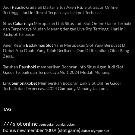
Judi
Paushoki
adalah Daftar Situs Agen Rtp Slot Gacor Online
Tertinggi Hari Ini Resmi Terpercaya Jackpot Terbesar.
Situs
Cakarnaga
Merupakan Link Situs Judi Slot Online Gacor Terbaik
dan Terpercaya Mudah Menang dengan Live Rtp Tertinggi Hari Ini
Jackpot Terbesar.
Agen Resmi
Badakmas Slot
Yang Merupakan Slot Yang Berpusat DI
Dubai Abu Dhabi Yang Telah Berlisensi Dan Di Resmikan Oleh Bang
Zeus..
Taruhan
Paushoki
memberikan Bocoran Info Situs Agen Judi Slot
Gacor Terbaik dan Terpercaya No 1 2024 Mudah Menang.
Link
Semongkobet
Memberikan Bocoran Link Slot Online Gacor
Terbaik dan Terpercaya 2024 Gampang Menang Jackpot.
TAG
777 slot online
agen poker
bandar poker
bonus new member 100% (slot game)
daftar olympus slot