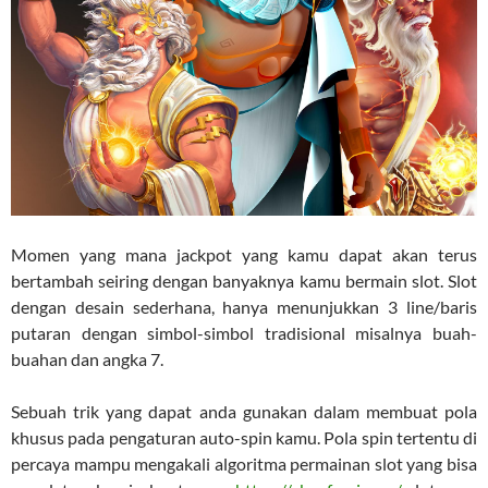
Momen yang mana jackpot yang kamu dapat akan terus
bertambah seiring dengan banyaknya kamu bermain slot. Slot
dengan desain sederhana, hanya menunjukkan 3 line/baris
putaran dengan simbol-simbol tradisional misalnya buah-
buahan dan angka 7.
Sebuah trik yang dapat anda gunakan dalam membuat pola
khusus pada pengaturan auto-spin kamu. Pola spin tertentu di
percaya mampu mengakali algoritma permainan slot yang bisa