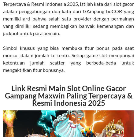
Terpercaya & Resmi Indonesia 2025, Istilah kata dari slot gacor
adalah penggabungan dua kata dari GAmpang boCOR yang
memiliki arti bahwa salah satu provider dengan permainan
yang dimiliki sedang membagikan banyak kemenangan dan
jackpot untuk para pemain.
Simbol khusus yang bisa membuka fitur bonus pada saat
muncul dalam jumlah tertentu. Setiap game slot mempunyai
ketentuan jumlah scatter yang berbeda-beda untuk
mengaktifkan fitur bonusnya.
Link Resmi Main Slot Online Gacor
Gampang Maxwin Paling Terpercaya &
Resmi Indonesia 2025