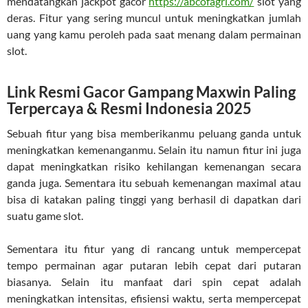
mendatangkan jackpot gacor
https://abcofagri.com/
slot yang
deras. Fitur yang sering muncul untuk meningkatkan jumlah
uang yang kamu peroleh pada saat menang dalam permainan
slot.
Link Resmi Gacor Gampang Maxwin Paling
Terpercaya & Resmi Indonesia 2025
Sebuah fitur yang bisa memberikanmu peluang ganda untuk
meningkatkan kemenanganmu. Selain itu namun fitur ini juga
dapat meningkatkan risiko kehilangan kemenangan secara
ganda juga. Sementara itu sebuah kemenangan maximal atau
bisa di katakan paling tinggi yang berhasil di dapatkan dari
suatu game slot.
Sementara itu fitur yang di rancang untuk mempercepat
tempo permainan agar putaran lebih cepat dari putaran
biasanya. Selain itu manfaat dari spin cepat adalah
meningkatkan intensitas, efisiensi waktu, serta mempercepat