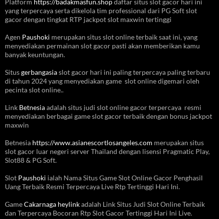
Platform
https://badakmasfun.shop
daftar situs slot gacor hari ini
yang terpercaya serta dikelola tim professional dari PG Soft slot
gacor dengan tingkat RTP jackpot slot maxwin tertinggi
Agen
Paushoki
merupakan situs slot online terbaik saat ini, yang
menyediakan permainan slot gacor pasti akan memberikan kamu
banyak keuntungan.
Situs
gerbangasia
slot gacor hari ini paling terpercaya paling terbaru
di tahun 2024 yang menyediakan game slot online digemari oleh
pecinta slot online..
Link
Betnesia
adalah situs judi slot online gacor terpercaya resmi
menyediakan berbagai game slot gacor terbaik dengan bonus jackpot
maxwin
Betnesia
https://www.asianescortlosangeles.com
merupakan situs
slot gacor luar negeri server Thailand dengan lisensi Pragmatic Play,
Slot88 & PG Soft.
Slot
Paushoki
ialah Nama Situs Game Slot Online Gacor Penghasil
Uang Terbaik Resmi Terpercaya Live Rtp Tertinggi Hari Ini.
Game
Cakarnaga heylink
adalah Link Situs Judi Slot Online Terbaik
dan Terpercaya Bocoran Rtp Slot Gacor Tertinggi Hari Ini Live.