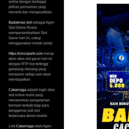
online dengan berbagai
pilihan permainan yang
menarik dan mengasyikkan.
Badakmas slot
sebagai Agen
Slot Online Resmi
mempersembahkan Slot
Gacor hari ini, cukup
menggunakan modal santai
https://roncoparts.com
merup
akan situs slot gacor hari ini
dengan RTP live tertinggi
gampang menang yang
menjamin setiap user akan
mendapatkan
Cakarnaga
adalah login situs
slot online resmi yang
menawarkan pengalaman
bermain terbaik bagi para
penggemar judi slot
terpercaya akses mudah
Link
Cakarnaga
ialah Agen