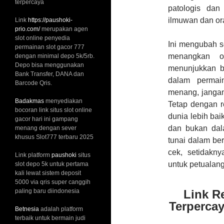
terpercaya
patologis da
ilmuwan dan or
Link
https://paushoki-
prio.com/
merupakan agen
slot online penyedia
Ini mengubah set
permainan slot gacor 777
menangkan ol
dengan minimal depo 5k/5rb.
Depo bisa menggunakan
menunjukkan b
Bank Transfer, DANA dan
dalam permain
Barcode Qris.
menang, jangan
Badakmas
menyediakan
Tetap dengan re
bocoran link situs slot online
dunia lebih ba
gacor hari ini gampang
dan bukan da
menang dengan sever
khusus Slot777 terbaru 2025
tunai dalam ber
cek, setidakn
Link platform
paushoki
situs
untuk petualan
slot depo 5k untuk pertama
kali lewat sistem deposit
5000 via qris super canggih
paling baru diindonesia
Link R
Terperca
Betnesia
adalah platform
terbaik untuk bermain judi