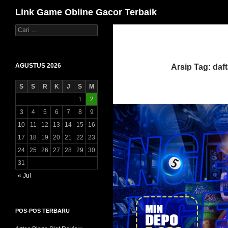
Cari
Link Game Obline Gacor Terbaik
C
Langsung
a
ke
r
isi
i
u
AGUSTUS 2026
Arsip Tag: daft
n
t
S
S
R
K
J
S
M
u
1
2
k
:
3
4
5
6
7
8
9
10
11
12
13
14
15
16
17
18
19
20
21
22
23
24
25
26
27
28
29
30
31
« Jul
POS-POS TERBARU