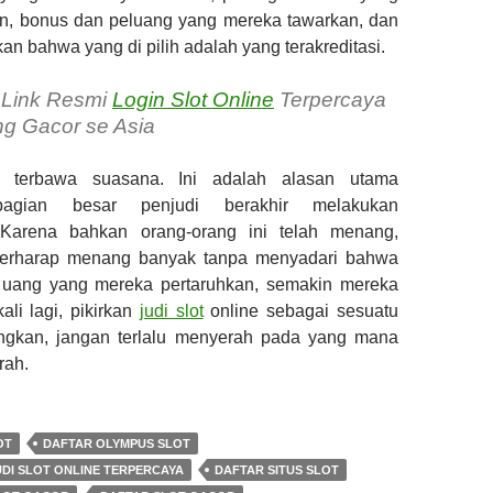
n, bonus dan peluang yang mereka tawarkan, dan
kan bahwa yang di pilih adalah yang terakreditasi.
 Link Resmi
Login Slot Online
Terpercaya
ing Gacor se Asia
lu terbawa suasana. Ini adalah alasan utama
agian besar penjudi berakhir melakukan
 Karena bahkan orang-orang ini telah menang,
berharap menang banyak tanpa menyadari bahwa
 uang yang mereka pertaruhkan, semakin mereka
ali lagi, pikirkan
judi slot
online sebagai sesuatu
gkan, jangan terlalu menyerah pada yang mana
rah.
OT
DAFTAR OLYMPUS SLOT
UDI SLOT ONLINE TERPERCAYA
DAFTAR SITUS SLOT