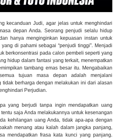
ng kecanduan Judi, agar jelas untuk menghindari
 masa depan Anda. Seorang penjudi selalu hidup
u dan hanya menginginkan kepuasan instan untuk
yang di pahami sebagai “penjudi tinggi”. Menjadi
tuk berkonsentrasi pada calon pembeli seperti yang
ng hidup dalam fantasi yang terkait, menempatkan
emimpikan tambang emas besar itu. Mengabaikan
 semua tujuan masa depan adalah menjalani
 tidak berharga dengan melakukan ini dari alasan
enghindari Perjudian.
pa yang berjudi tanpa ingin mendapatkan uang
i tentu saja Anda melakukannya untuk kesenangan
nda kehilangan uang Anda, tidak apa-apa dengan
apakah menang atau kalah dalam jangka panjang,
sa mendapatkan frasa kata kunci yang panjang.