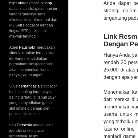
Anda dapat be
https://badakmasfun.shop
daftar situs slot gacor hari ini
strategi dal
yang terpercaya serta
tergantung pad
dikelola tim professional dari
PG Soft slot gacor dengan
tingkat RTP jackpot slot
Link Resmi
maxwin tertinggi
Dengan Pe
Agen
Paushoki
merupakan
situs slot online terbaik saat
Hanya Anda yan
ini, yang menyediakan
rendah 20 per
permainan slot gacor pasti
25.000 di atas 
akan memberikan kamu
banyak keuntungan.
dengan apa yang
Situs
gerbangasia
slot gacor
Menemukan kas
hari ini paling terpercaya
paling terbaru di tahun 2024
dari mereka di 
yang menyediakan game
menemukan yang
slot online digemari oleh
usaha untuk m
pecinta slot online..
yang terbaik un
Link
Betnesia
adalah situs
kasino online
judi slot online gacor
menjadi game 
terpercaya resmi