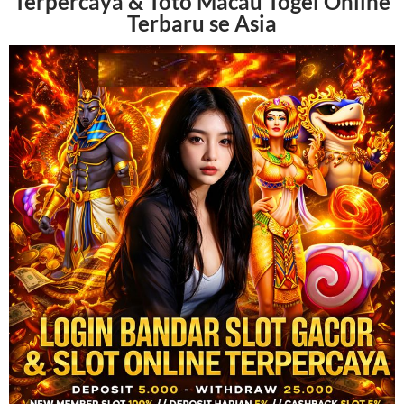
Terpercaya & Toto Macau Togel Online
Terbaru se Asia