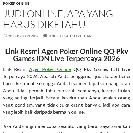
POKER ONLINE
JUDI ONLINE, APA YANG
HARUS DIKETAHUI
28 FEBRUARI 2026
TINGGALKAN KOMENTAR
Link Resmi Agen Poker Online QQ Pkv
Games IDN Live Terpercaya 2026
Link Resmi
Agen Poker Online
QQ Pkv Games IDN Live
Terpercaya 2026, Apakah Anda penggemar judi, tetapi benci
harus ke rumah sehingga Anda bisa mendapatkan uang, atau
Anda tidak pernah tahu bertaruh semuanya, karena itulah
yang sering terjadi. Secara keseluruhan Anda adalah orang
yang pendiam, yang tidak suka orang banyak, jadi apa cara
yang lebih baik daripada bermain online.
Jika Anda ingin mencoba sesuatu yang baru, saya sarankan