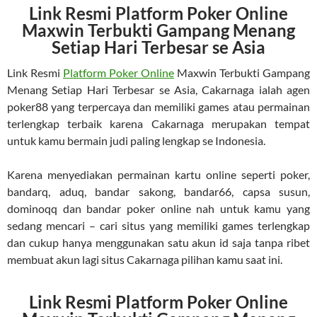
Link Resmi Platform Poker Online
Maxwin Terbukti Gampang Menang
Setiap Hari Terbesar se Asia
Link Resmi
Platform Poker Online
Maxwin Terbukti Gampang
Menang Setiap Hari Terbesar se Asia, Cakarnaga ialah agen
poker88 yang terpercaya dan memiliki games atau permainan
terlengkap terbaik karena Cakarnaga merupakan tempat
untuk kamu bermain judi paling lengkap se Indonesia.
Karena menyediakan permainan kartu online seperti poker,
bandarq, aduq, bandar sakong, bandar66, capsa susun,
dominoqq dan bandar poker online nah untuk kamu yang
sedang mencari – cari situs yang memiliki games terlengkap
dan cukup hanya menggunakan satu akun id saja tanpa ribet
membuat akun lagi situs Cakarnaga pilihan kamu saat ini.
Link Resmi Platform Poker Online