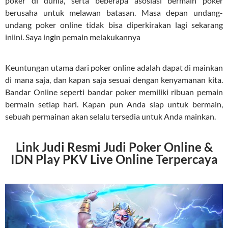
poker di dunia, serta beberapa asosiasi bermain poker
berusaha untuk melawan batasan. Masa depan undang-
undang poker online tidak bisa diperkirakan lagi sekarang
iniini. Saya ingin pemain melakukannya
Keuntungan utama dari poker online adalah dapat di mainkan
di mana saja, dan kapan saja sesuai dengan kenyamanan kita.
Bandar Online seperti bandar poker memiliki ribuan pemain
bermain setiap hari. Kapan pun Anda siap untuk bermain,
sebuah permainan akan selalu tersedia untuk Anda mainkan.
Link Judi Resmi Judi Poker Online &
IDN Play PKV Live Online Terpercaya