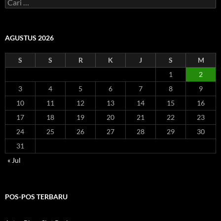
C
a
r
i
u
AGUSTUS 2026
n
t
S
S
R
K
J
S
M
u
k
1
2
:
3
4
5
6
7
8
9
10
11
12
13
14
15
16
17
18
19
20
21
22
23
24
25
26
27
28
29
30
31
« Jul
POS-POS TERBARU