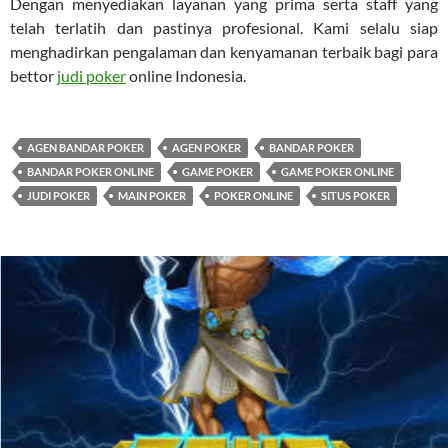
Dengan menyediakan layanan yang prima serta staff yang
telah terlatih dan pastinya profesional. Kami selalu siap
menghadirkan pengalaman dan kenyamanan terbaik bagi para
bettor
judi poker
online Indonesia.
AGEN BANDAR POKER
AGEN POKER
BANDAR POKER
BANDAR POKER ONLINE
GAME POKER
GAME POKER ONLINE
JUDI POKER
MAIN POKER
POKER ONLINE
SITUS POKER