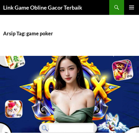
Langsung
Cari
Link Game Obline Gacor Terbaik
ke
MENU
isi
UTAMA
Arsip Tag: game poker