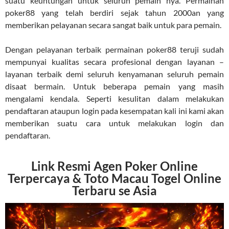
suatu keuntungan untuk seluruh pemain nya. Permainan
poker88 yang telah berdiri sejak tahun 2000an yang
memberikan pelayanan secara sangat baik untuk para pemain.
Dengan pelayanan terbaik permainan poker88 teruji sudah
mempunyai kualitas secara profesional dengan layanan –
layanan terbaik demi seluruh kenyamanan seluruh pemain
disaat bermain. Untuk beberapa pemain yang masih
mengalami kendala. Seperti kesulitan dalam melakukan
pendaftaran ataupun login pada kesempatan kali ini kami akan
memberikan suatu cara untuk melakukan login dan
pendaftaran.
Link Resmi Agen Poker Online
Terpercaya & Toto Macau Togel Online
Terbaru se Asia