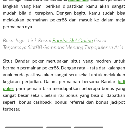
langkah yang kami berikan dipastikan kamu akan sangat
mudah bila di terapkan. Dengan begitu kamu sudah bisa
melakukan permainan poker88 dan masuk ke dalam meja
permainan nya.
Baca Juga : Link Resmi
Bandar Slot Online
Gacor
Terpercaya Slot88 Gampang Menang Terpopuler se Asia
Situs Bandar poker merupakan situs yang modren untuk
bermain permainan poker88. Dengan rata – rata dari kalangan
anak muda pastinya akan sangat seru sekali untuk melakukan
kegiatan perjudian. Dalam permainan bersama Bandar
judi
poker
para pemain bisa mendapatkan beberapa bonus yang
sangat besar sekali. Selain itu bonus yang bisa di dapatkan
seperti bonus cashback, bonus referral dan bonus jackpot
terbesar.