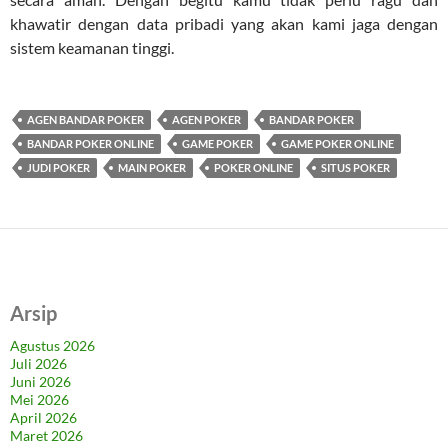
khawatir dengan data pribadi yang akan kami jaga dengan
sistem keamanan tinggi.
AGEN BANDAR POKER
AGEN POKER
BANDAR POKER
BANDAR POKER ONLINE
GAME POKER
GAME POKER ONLINE
JUDI POKER
MAIN POKER
POKER ONLINE
SITUS POKER
Arsip
Agustus 2026
Juli 2026
Juni 2026
Mei 2026
April 2026
Maret 2026