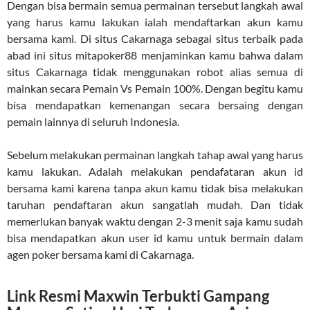
Dengan bisa bermain semua permainan tersebut langkah awal
yang harus kamu lakukan ialah mendaftarkan akun kamu
bersama kami. Di situs Cakarnaga sebagai situs terbaik pada
abad ini situs mitapoker88 menjaminkan kamu bahwa dalam
situs Cakarnaga tidak menggunakan robot alias semua di
mainkan secara Pemain Vs Pemain 100%. Dengan begitu kamu
bisa mendapatkan kemenangan secara bersaing dengan
pemain lainnya di seluruh Indonesia.
Sebelum melakukan permainan langkah tahap awal yang harus
kamu lakukan. Adalah melakukan pendafataran akun id
bersama kami karena tanpa akun kamu tidak bisa melakukan
taruhan pendaftaran akun sangatlah mudah. Dan tidak
memerlukan banyak waktu dengan 2-3 menit saja kamu sudah
bisa mendapatkan akun user id kamu untuk bermain dalam
agen poker bersama kami di Cakarnaga.
Link Resmi Maxwin Terbukti Gampang