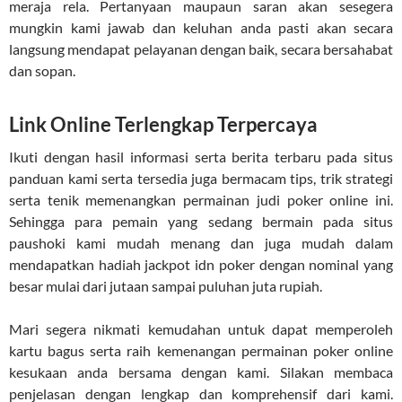
meraja rela. Pertanyaan maupaun saran akan sesegera
mungkin kami jawab dan keluhan anda pasti akan secara
langsung mendapat pelayanan dengan baik, secara bersahabat
dan sopan.
Link Online Terlengkap Terpercaya
Ikuti dengan hasil informasi serta berita terbaru pada situs
panduan kami serta tersedia juga bermacam tips, trik strategi
serta tenik memenangkan permainan judi poker online ini.
Sehingga para pemain yang sedang bermain pada situs
paushoki kami mudah menang dan juga mudah dalam
mendapatkan hadiah jackpot idn poker dengan nominal yang
besar mulai dari jutaan sampai puluhan juta rupiah.
Mari segera nikmati kemudahan untuk dapat memperoleh
kartu bagus serta raih kemenangan permainan poker online
kesukaan anda bersama dengan kami. Silakan membaca
penjelasan dengan lengkap dan komprehensif dari kami.