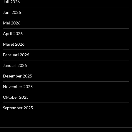
Juli 2026
Juni 2026
Mei 2026
April 2026
Maret 2026
Februari 2026
Januari 2026
Desember 2025
November 2025
Oktober 2025
September 2025