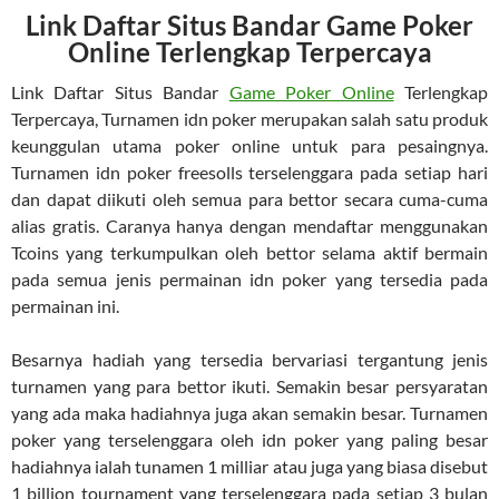
Link Daftar Situs Bandar Game Poker
Online Terlengkap Terpercaya
Link Daftar Situs Bandar
Game Poker Online
Terlengkap
Terpercaya, Turnamen idn poker merupakan salah satu produk
keunggulan utama poker online untuk para pesaingnya.
Turnamen idn poker freesolls terselenggara pada setiap hari
dan dapat diikuti oleh semua para bettor secara cuma-cuma
alias gratis. Caranya hanya dengan mendaftar menggunakan
Tcoins yang terkumpulkan oleh bettor selama aktif bermain
pada semua jenis permainan idn poker yang tersedia pada
permainan ini.
Besarnya hadiah yang tersedia bervariasi tergantung jenis
turnamen yang para bettor ikuti. Semakin besar persyaratan
yang ada maka hadiahnya juga akan semakin besar. Turnamen
poker yang terselenggara oleh idn poker yang paling besar
hadiahnya ialah tunamen 1 milliar atau juga yang biasa disebut
1 billion tournament yang terselenggara pada setiap 3 bulan