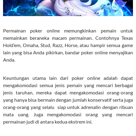
Permainan poker online memungkinkan pemain untuk
memainkan beraneka macam permainan. Contohnya Texas
Hold’em, Omaha, Stud, Razz, Horse, atau hampir semua game
lain yang bisa Anda pikirkan, bandar poker online menyajikan
Anda.
Keuntungan utama lain dari poker online adalah dapat
mengakomodasi semua jenis pemain yang mencari berbagai
jenis taruhan, mereka dapat mengakomodasi orang-orang
yang hanya bisa bermain dengan jumlah konservatif serta juga
orang-orang yang selalu siap untuk adrenalin dengan ribuan
mata uang. Juga mengakomodasi orang yang mencari
permainan judi di antara kedua ekstrem ini.