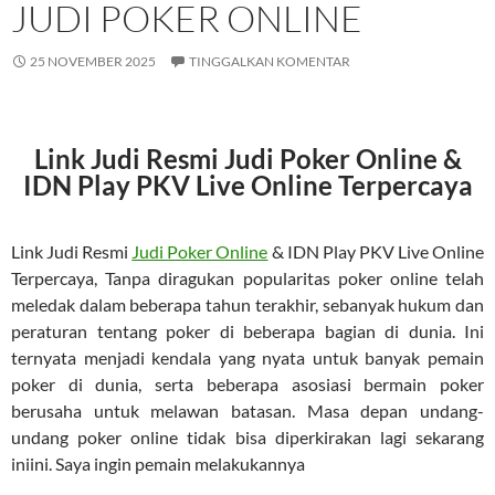
JUDI POKER ONLINE
25 NOVEMBER 2025
TINGGALKAN KOMENTAR
Link Judi Resmi Judi Poker Online &
IDN Play PKV Live Online Terpercaya
Link Judi Resmi
Judi Poker Online
& IDN Play PKV Live Online
Terpercaya, Tanpa diragukan popularitas poker online telah
meledak dalam beberapa tahun terakhir, sebanyak hukum dan
peraturan tentang poker di beberapa bagian di dunia. Ini
ternyata menjadi kendala yang nyata untuk banyak pemain
poker di dunia, serta beberapa asosiasi bermain poker
berusaha untuk melawan batasan. Masa depan undang-
undang poker online tidak bisa diperkirakan lagi sekarang
iniini. Saya ingin pemain melakukannya