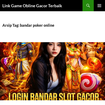
Langsung
Cari
Link Game Obline Gacor Terbaik
ke
MENU
isi
UTAMA
Arsip Tag: bandar poker online