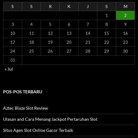
t
S
S
R
K
J
S
M
u
k
1
2
:
3
4
5
6
7
8
9
10
11
12
13
14
15
16
17
18
19
20
21
22
23
24
25
26
27
28
29
30
31
« Jul
POS-POS TERBARU
Aztec Blaze Slot Review
Ulasan and Cara Menang Jackpot Pertaruhan Slot
Situs Agen Slot Online Gacor Terbaik