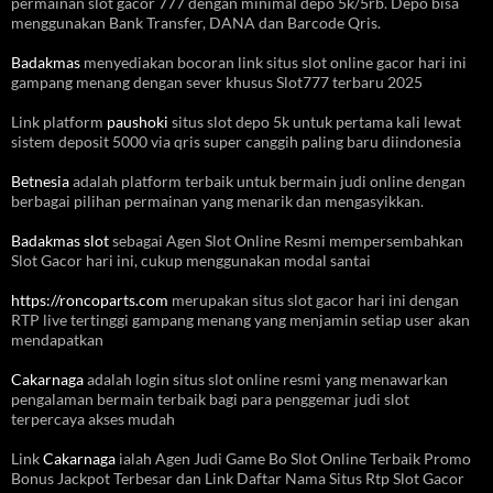
permainan slot gacor 777 dengan minimal depo 5k/5rb. Depo bisa
menggunakan Bank Transfer, DANA dan Barcode Qris.
Badakmas
menyediakan bocoran link situs slot online gacor hari ini
gampang menang dengan sever khusus Slot777 terbaru 2025
Link platform
paushoki
situs slot depo 5k untuk pertama kali lewat
sistem deposit 5000 via qris super canggih paling baru diindonesia
Betnesia
adalah platform terbaik untuk bermain judi online dengan
berbagai pilihan permainan yang menarik dan mengasyikkan.
Badakmas slot
sebagai Agen Slot Online Resmi mempersembahkan
Slot Gacor hari ini, cukup menggunakan modal santai
https://roncoparts.com
merupakan situs slot gacor hari ini dengan
RTP live tertinggi gampang menang yang menjamin setiap user akan
mendapatkan
Cakarnaga
adalah login situs slot online resmi yang menawarkan
pengalaman bermain terbaik bagi para penggemar judi slot
terpercaya akses mudah
Link
Cakarnaga
ialah Agen Judi Game Bo Slot Online Terbaik Promo
Bonus Jackpot Terbesar dan Link Daftar Nama Situs Rtp Slot Gacor