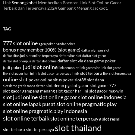
Link
Semongkobet
Memberikan Bocoran Link Slot Online Gacor
Terbaik dan Terpercaya 2024 Gampang Menang Jackpot.
TAG
777 slot online
agen poker
bandar poker
bonus new member 100% (slot game)
daftar olympus slot
daftar situs judi slot online terpercaya
daftar situs slot
daftar slot gacor
daftar slot via dana
game poker
daftar slot olympus
daftar slot online
judi slot online
judi poker
link demo slot
link gacor slot
link slot gacor
link slot terbaru
link slot gacor hari ini
link slot gacor terpercaya
link slot terpercaya
online slot
poker online
situs poker
slot88
slot dana
slot demo pg
slot gacor
slot gacor 777
slot demo gratis tanpa daftar
slot gacor gampang menang
slot gacor hari ini
slot gacor maxwin
slot judi online
slot online gacor
slot online indonesia
slot online lapak pusat
slot online pragmatic play
slot online pragmatic play indonesia
slot online terbaik
slot online terpercaya
slot resmi
slot thailand
slot terbaru
slot terpercaya