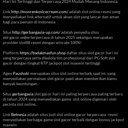
Hari Ini Tertinggi dan Terpercaya 2024 Mudah Menang Indonesia.
Link
http://moorenkosicecream.com/
adalah slot online resmi yang
menyediakan link alternatif untuk akses slot yang lancar dan aman
bagi para pemain di Indonesia
Situs
http://gerbangasia-up.com/
adalah penyedia situs
slot
gacor
online
terpercaya di tahun 2025 sekaligus merupakan
provider slot88 resmi dengan winrate 100%!
Platform
https://badakmasfun.shop
daftar situs slot gacor hari ini
yang terpercaya serta dikelola tim professional dari PG Soft slot
gacor dengan tingkat RTP jackpot slot maxwin tertinggi
Agen
Paushoki
merupakan situs slot online terbaik saat ini, yang
menyediakan permainan slot gacor pasti akan memberikan kamu
banyak keuntungan.
Situs
gerbangasia
slot gacor hari ini paling terpercaya paling terbaru
di tahun 2024 yang menyediakan game slot online digemari oleh
pecinta slot online..
Link
Betnesia
adalah situs judi slot online gacor terpercaya resmi
menyediakan berbagai game slot gacor terbaik dengan bonus jackpot
maxwin