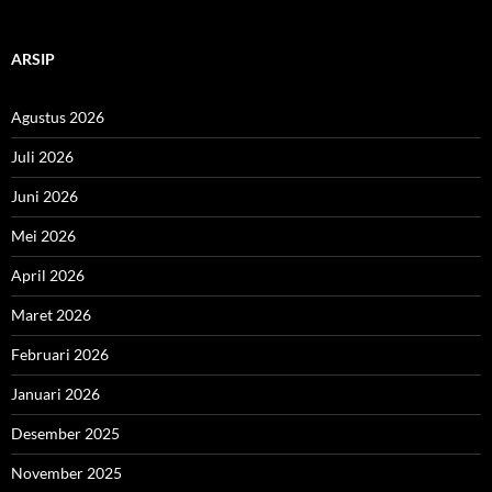
ARSIP
Agustus 2026
Juli 2026
Juni 2026
Mei 2026
April 2026
Maret 2026
Februari 2026
Januari 2026
Desember 2025
November 2025