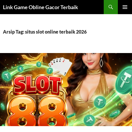
Langsung
Cari
Link Game Obline Gacor Terbaik
ke
MENU
isi
UTAMA
Arsip Tag: situs slot online terbaik 2026