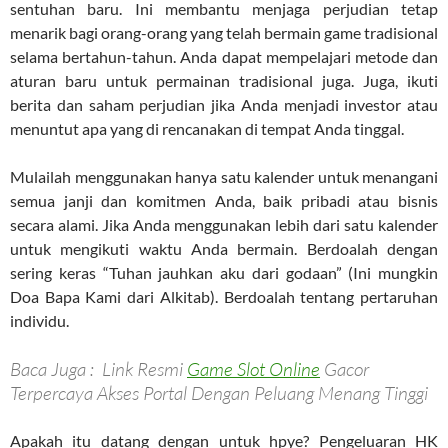
sentuhan baru. Ini membantu menjaga perjudian tetap
menarik bagi orang-orang yang telah bermain game tradisional
selama bertahun-tahun. Anda dapat mempelajari metode dan
aturan baru untuk permainan tradisional juga. Juga, ikuti
berita dan saham perjudian jika Anda menjadi investor atau
menuntut apa yang di rencanakan di tempat Anda tinggal.
Mulailah menggunakan hanya satu kalender untuk menangani
semua janji dan komitmen Anda, baik pribadi atau bisnis
secara alami. Jika Anda menggunakan lebih dari satu kalender
untuk mengikuti waktu Anda bermain. Berdoalah dengan
sering keras “Tuhan jauhkan aku dari godaan” (Ini mungkin
Doa Bapa Kami dari Alkitab). Berdoalah tentang pertaruhan
individu.
Baca Juga : Link Resmi
Game Slot Online
Gacor
Terpercaya Akses Portal Dengan Peluang Menang Tinggi
Apakah itu datang dengan untuk hpye? Pengeluaran HK