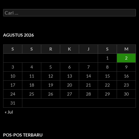
C
a
r
i
u
AGUSTUS 2026
n
t
S
S
R
K
J
S
M
u
k
1
2
:
3
4
5
6
7
8
9
10
11
12
13
14
15
16
17
18
19
20
21
22
23
24
25
26
27
28
29
30
31
« Jul
POS-POS TERBARU