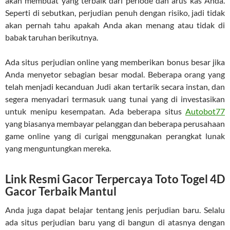
akan membuat yang terbaik dari periode dan arus kas Anda.
Seperti di sebutkan, perjudian penuh dengan risiko, jadi tidak
akan pernah tahu apakah Anda akan menang atau tidak di
babak taruhan berikutnya.
Ada situs perjudian online yang memberikan bonus besar jika
Anda menyetor sebagian besar modal. Beberapa orang yang
telah menjadi kecanduan Judi akan tertarik secara instan, dan
segera menyadari termasuk uang tunai yang di investasikan
untuk menipu kesempatan. Ada beberapa situs
Autobot77
yang biasanya membayar pelanggan dan beberapa perusahaan
game online yang di curigai menggunakan perangkat lunak
yang menguntungkan mereka.
Link Resmi Gacor Terpercaya Toto Togel 4D
Gacor Terbaik Mantul
Anda juga dapat belajar tentang jenis perjudian baru. Selalu
ada situs perjudian baru yang di bangun di atasnya dengan