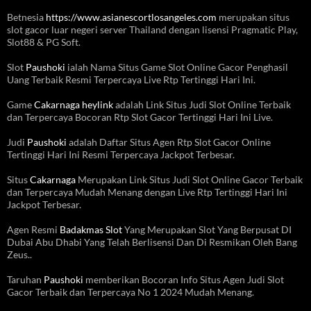
Betnesia
https://www.asianescortlosangeles.com
merupakan situs
slot gacor luar negeri server Thailand dengan lisensi Pragmatic Play,
Slot88 & PG Soft.
Slot
Paushoki
ialah Nama Situs Game Slot Online Gacor Penghasil
Uang Terbaik Resmi Terpercaya Live Rtp Tertinggi Hari Ini.
Game
Cakarnaga heylink
adalah Link Situs Judi Slot Online Terbaik
dan Terpercaya Bocoran Rtp Slot Gacor Tertinggi Hari Ini Live.
Judi
Paushoki
adalah Daftar Situs Agen Rtp Slot Gacor Online
Tertinggi Hari Ini Resmi Terpercaya Jackpot Terbesar.
Situs
Cakarnaga
Merupakan Link Situs Judi Slot Online Gacor Terbaik
dan Terpercaya Mudah Menang dengan Live Rtp Tertinggi Hari Ini
Jackpot Terbesar.
Agen Resmi
Badakmas Slot
Yang Merupakan Slot Yang Berpusat DI
Dubai Abu Dhabi Yang Telah Berlisensi Dan Di Resmikan Oleh Bang
Zeus..
Taruhan
Paushoki
memberikan Bocoran Info Situs Agen Judi Slot
Gacor Terbaik dan Terpercaya No 1 2024 Mudah Menang.