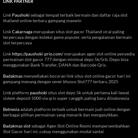
LINK PARTNER
Link
Paushoki
sebagai tempat terbaik bermain dan daftar raja slot
thailand online terbaru gampang maxwin
Link
Cakarnaga
merupakan situs slot gacor Thailand viral paling
terpercaya dengan koleksi game populer, serta pengalaman bermain
slot terpercaya
Link
https://paushoki-prio.com/
merupakan agen slot online penyedia
permainan slot gacor 777 dengan minimal depo 5k/5rb. Depo bisa
menggunakan Bank Transfer, DANA dan Barcode Qris.
Badakmas
menyediakan bocoran link situs slot online gacor hari ini
gampang menang dengan sever khusus Slot777 terbaru 2025
Link platform
paushoki
situs slot depo 5k untuk pertama kali lewat
sistem deposit 5000 via qris super canggih paling baru diindonesia
Betnesia
adalah platform terbaik untuk bermain judi online dengan
berbagai pilihan permainan yang menarik dan mengasyikkan.
Badakmas slot
sebagai Agen Slot Online Resmi mempersembahkan
Slot Gacor hari ini, cukup menggunakan modal santai