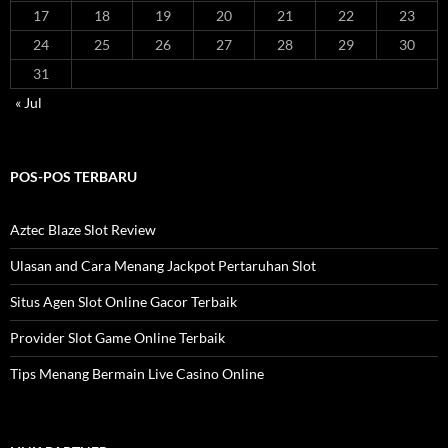
17
18
19
20
21
22
23
24
25
26
27
28
29
30
31
« Jul
POS-POS TERBARU
Aztec Blaze Slot Review
Ulasan and Cara Menang Jackpot Pertaruhan Slot
Situs Agen Slot Online Gacor Terbaik
Provider Slot Game Online Terbaik
Tips Menang Bermain Live Casino Online