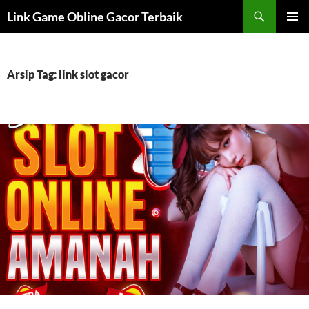
Langsung
Cari
Link Game Obline Gacor Terbaik
ke
MENU
isi
UTAMA
Arsip Tag: link slot gacor