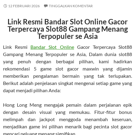
12 FEBRUARI 2026
TINGGALKAN KOMENTAR
Link Resmi Bandar Slot Online Gacor
Terpercaya Slot88 Gampang Menang
Terpopuler se Asia
Link Resmi
Bandar Slot Online
Gacor Terpercaya Slot88
Gampang Menang Terpopuler se Asia, Dalam dunia slot88
yang penuh dengan berbagai pilihan, kami hadirkan
rekomendasi 5 game slot gacor maxwin yang dijamin
memberikan pengalaman bermain yang tak terlupakan.
Berikut adalah penjelasan singkat mengenai setiap game yang
dapat menjadi pilihan Anda:
Hong Long Meng mengajak pemain dalam perjalanan epik
dengan desain visual yang memukau. Fitur-fitur bonus
melimpah dan jackpot menggoda menambah keseruan,
menjadikan game ini pilihan menarik bagi pecinta slot gacor
mencari peluang menang signifikan.