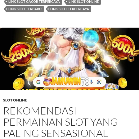
LINK SLOT GACOR TERPERCAYA
LINK SLOT ONLINE
LINK SLOT TERBARU
LINK SLOT TERPERCAYA
SLOT ONLINE
REKOMENDASI
PERMAINAN SLOT YANG
PALING SENSASIONAL