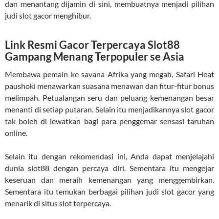
dan menantang dijamin di sini, membuatnya menjadi pilihan
judi slot gacor menghibur.
Link Resmi Gacor Terpercaya Slot88
Gampang Menang Terpopuler se Asia
Membawa pemain ke savana Afrika yang megah, Safari Heat
paushoki menawarkan suasana menawan dan fitur-fitur bonus
melimpah. Petualangan seru dan peluang kemenangan besar
menanti di setiap putaran. Selain itu menjadikannya slot gacor
tak boleh di lewatkan bagi para penggemar sensasi taruhan
online.
Selain itu dengan rekomendasi ini, Anda dapat menjelajahi
dunia slot88 dengan percaya diri. Sementara itu mengejar
keseruan dan meraih kemenangan yang menggembirkan.
Sementara itu temukan berbagai pilihan judi slot gacor yang
menarik di situs slot terpercaya.