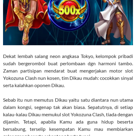
Dekat lembah salang neon angkasa Tokyo, kelompok pribadi
sudah bergerombol buat perlombaan dgn harmoni tambo.
Zaman partisipan mendarat buat mengerjakan motor slot
Yokozuna Clash nun kosen, tim Dikau mudah: cocokkan sinyal
serta kalahkan oponen Dikau.
Sebab itu nun memutus Dikau yaitu satu diantara nun utama
dalam kongsi, segenap tak akan biasa. Sepatutnya, di setiap
kalau-kalau Dikau memukul slot Yokozuna Clash, tiada dengan
dijamin. Tetapi, apabila Kamu ada guna hidup beserta
bersabung, terselip kesempatan Kamu mau membiarkan