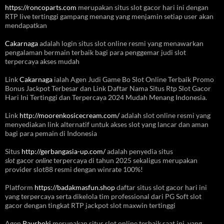
https://roncoparts.com
merupakan situs slot gacor hari ini dengan
RTP live tertinggi gampang menang yang menjamin setiap user akan
mendapatkan
Cakarnaga
adalah login situs slot online resmi yang menawarkan
pengalaman bermain terbaik bagi para penggemar judi slot
terpercaya akses mudah
Link
Cakarnaga
ialah Agen Judi Game Bo Slot Online Terbaik Promo
Bonus Jackpot Terbesar dan Link Daftar Nama Situs Rtp Slot Gacor
Hari Ini Tertinggi dan Terpercaya 2024 Mudah Menang Indonesia.
Link
http://moorenkosicecream.com/
adalah slot online resmi yang
menyediakan link alternatif untuk akses slot yang lancar dan aman
bagi para pemain di Indonesia
Situs
http://gerbangasia-up.com/
adalah penyedia situs
slot
gacor
online
terpercaya di tahun 2025 sekaligus merupakan
provider slot88 resmi dengan winrate 100%!
Platform
https://badakmasfun.shop
daftar situs slot gacor hari ini
yang terpercaya serta dikelola tim professional dari PG Soft slot
gacor dengan tingkat RTP jackpot slot maxwin tertinggi
Agen
Paushoki
merupakan situs slot online terbaik saat ini, yang