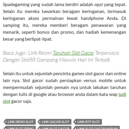
Spadegaming yang sudah lama berdiri adalah opsi yang tepat.
Selain itu mereka tawarkan beragam keringanan, termasuk
keringanan akses permainan lewat handphone Anda. Di
samping itu, mereka memberi beragam penawaran yang
menarik, seperti bonus dan promo, dan hadiah kemenangan
besar yang berlipat-lipat.
Baca Juga : Link Resmi
Taruhan Slot Gacor
Terpercaya
Dengan Slot88 Gampang Maxwin Hari Ini Terbaik
Selain itu untuk sejumlah pencinta games slot gacor dan online
lain nya, Slot gacor sudah persiapkan versus mobile untuk
mempermudah sejumlah pemain nya untuk lakukan taruhan
dengan tulis di google atau browser anda dalam kata wap
judi
slot
gacor saja.
LINK DEMO SLOT
LINK GACOR SLOT
LINK RTP SLOT
LINK SLOT DEMO
LINK SLOT GACOR
LINK SLOT GACOR HARI INI