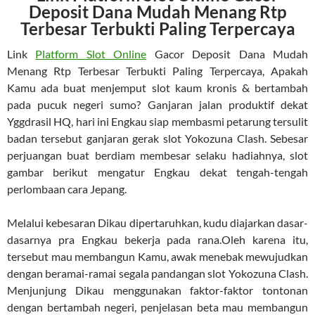
Deposit Dana Mudah Menang Rtp
Terbesar Terbukti Paling Terpercaya
Link
Platform Slot Online
Gacor Deposit Dana Mudah
Menang Rtp Terbesar Terbukti Paling Terpercaya, Apakah
Kamu ada buat menjemput slot kaum kronis & bertambah
pada pucuk negeri sumo? Ganjaran jalan produktif dekat
Yggdrasil HQ, hari ini Engkau siap membasmi petarung tersulit
badan tersebut ganjaran gerak slot Yokozuna Clash. Sebesar
perjuangan buat berdiam membesar selaku hadiahnya, slot
gambar berikut mengatur Engkau dekat tengah-tengah
perlombaan cara Jepang.
Melalui kebesaran Dikau dipertaruhkan, kudu diajarkan dasar-
dasarnya pra Engkau bekerja pada rana.Oleh karena itu,
tersebut mau membangun Kamu, awak menebak mewujudkan
dengan beramai-ramai segala pandangan slot Yokozuna Clash.
Menjunjung Dikau menggunakan faktor-faktor tontonan
dengan bertambah negeri, penjelasan beta mau membangun