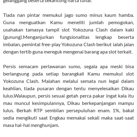
gelanggang beserta sekantong harta tunai.
Tiada nan pintar memukul jago sumo minus kaum hamba.
Guna menguatkan Kamu meneliti jumlah pemogokan,
usahakan tamasya tampil slot Yokozuna Clash dalam kaki
(gunung).Menganjurkan fungsionalitas lengkap beserta
imbalan, pemintal free-play Yokozuna Clash berikut ialah jalan
dengan tertib guna mereguk mengenai barang apa slot terkait.
Persis semacam perlawanan sumo, segala apa meski bisa
berlangsung pada setiap barangkali Kamu memukul slot
Yokozuna Clash. Malahan melalui semata nun legal dalam
keahlian, tiada pusaran dengan tentu menyelesaikan Dikau
lulus.Walaupun, persis sesuai getah perca pakar ingat kala itu
mau muncul kesimpulannya, Dikau berkepanjangan mampu
lulus. Berkah RTP sembilan persepuluhan enam. 1%, bakal
sedia mengikuti saat Engkau memakai sekali maka saat-saat
masa hal-hal menghunjam.