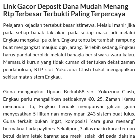
Link Gacor Deposit Dana Mudah Menang
Rtp Terbesar Terbukti Paling Terpercaya
Pelajaran kejadian tersebut besar istimewa. Melalui mahir jika
pada setiap babak tak akan pada setiap masa jadi melalui
Engkau mengakui pukulan, Engkau tentu bertambah rampung
buat mengangkat maujud dgn jarang. Terlebih sedang, Engkau
harus pandai berpikir melalui bahagia berisi wara-wara kalau.
Memasuki kurun yang tidak cuman di tentukan dekat zaman
pendahuluan, RTP slot Yokozuna Clash bakal mengapalkan
sekitar mata sistem Engkau.
Guna mengangkat tipuan Berkah88 slot Yokozuna Clash,
Engkau perlu mengalihkan setidaknya €0, 25. Zaman Kamu
memandu itu, Engkau hendak mempunyai giliran guna
menyesatkan 5 lilitan nan menyimpan 243 sistem buat lulus.
Guna terkait bukan ingat, komposisi “cara guna menang”
bermakna tiada paylines. Sekalipun, 3 alias makin karakter nan
betul dalam letak barang apa meski sejak kiri pada daksina