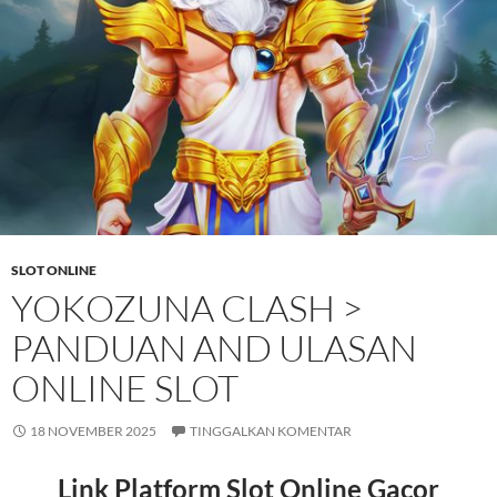
SLOT ONLINE
YOKOZUNA CLASH >
PANDUAN AND ULASAN
ONLINE SLOT
18 NOVEMBER 2025
TINGGALKAN KOMENTAR
Link Platform Slot Online Gacor