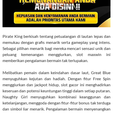
Pirate King berkisah tentang petualangan di lautan lepas dan
memukau dengan grafis menarik serta gameplay yang intens.
Sebagai pilihan menarik bagi mereka mencari sensasi unik dan
peluang kemenangan menggiurkan, slot maxwin ini
memberikan pengalaman bermain tak terlupakan.
Melibatkan pemain dalam keindahan dasar laut, Great Blue
menyuguhkan kejutan dan hadiah. Dengan fitur Free Spin
menggiurkan dan jackpot hidup, slot gacor ini menghadirkan
keseruan dan potensi keuntungan tinggi dalam setiap putaran.
Naughty Girl menyuguhkan kombinasi keanggunan dan
ketelanjangan, menggoda dengan fitur-fitur bonus tak terduga
dan simbol liar menarik. Pengalaman bermain menyenangkan