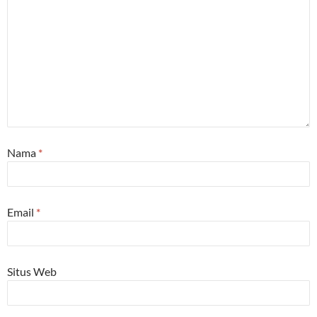
Nama
*
Email
*
Situs Web