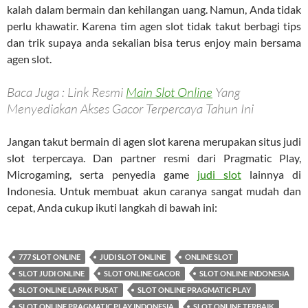
kalah dalam bermain dan kehilangan uang. Namun, Anda tidak
perlu khawatir. Karena tim agen slot tidak takut berbagi tips
dan trik supaya anda sekalian bisa terus enjoy main bersama
agen slot.
Baca Juga : Link Resmi
Main Slot Online
Yang
Menyediakan Akses Gacor Terpercaya Tahun Ini
Jangan takut bermain di agen slot karena merupakan situs judi
slot terpercaya. Dan partner resmi dari Pragmatic Play,
Microgaming, serta penyedia game
judi slot
lainnya di
Indonesia. Untuk membuat akun caranya sangat mudah dan
cepat, Anda cukup ikuti langkah di bawah ini:
777 SLOT ONLINE
JUDI SLOT ONLINE
ONLINE SLOT
SLOT JUDI ONLINE
SLOT ONLINE GACOR
SLOT ONLINE INDONESIA
SLOT ONLINE LAPAK PUSAT
SLOT ONLINE PRAGMATIC PLAY
SLOT ONLINE PRAGMATIC PLAY INDONESIA
SLOT ONLINE TERBAIK