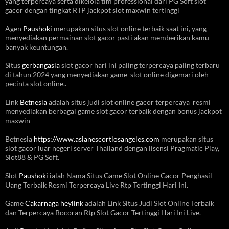
yang terpercaya serta dikelola tim professional dari PG Soft slot
gacor dengan tingkat RTP jackpot slot maxwin tertinggi
Agen
Paushoki
merupakan situs slot online terbaik saat ini, yang
menyediakan permainan slot gacor pasti akan memberikan kamu
banyak keuntungan.
Situs
gerbangasia
slot gacor hari ini paling terpercaya paling terbaru
di tahun 2024 yang menyediakan game slot online digemari oleh
pecinta slot online..
Link
Betnesia
adalah situs judi slot online gacor terpercaya resmi
menyediakan berbagai game slot gacor terbaik dengan bonus jackpot
maxwin
Betnesia
https://www.asianescortlosangeles.com
merupakan situs
slot gacor luar negeri server Thailand dengan lisensi Pragmatic Play,
Slot88 & PG Soft.
Slot
Paushoki
ialah Nama Situs Game Slot Online Gacor Penghasil
Uang Terbaik Resmi Terpercaya Live Rtp Tertinggi Hari Ini.
Game
Cakarnaga heylink
adalah Link Situs Judi Slot Online Terbaik
dan Terpercaya Bocoran Rtp Slot Gacor Tertinggi Hari Ini Live.