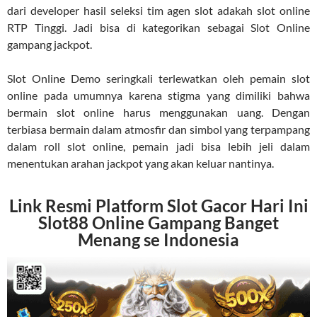
dari developer hasil seleksi tim agen slot adakah slot online
RTP Tinggi. Jadi bisa di kategorikan sebagai Slot Online
gampang jackpot.
Slot Online Demo seringkali terlewatkan oleh pemain slot
online pada umumnya karena stigma yang dimiliki bahwa
bermain slot online harus menggunakan uang. Dengan
terbiasa bermain dalam atmosfir dan simbol yang terpampang
dalam roll slot online, pemain jadi bisa lebih jeli dalam
menentukan arahan jackpot yang akan keluar nantinya.
Link Resmi Platform Slot Gacor Hari Ini
Slot88 Online Gampang Banget
Menang se Indonesia