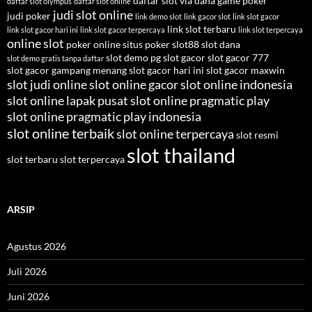
daftar slot via dana
game poker
daftar slot olympus
daftar slot online
judi slot online
judi poker
link demo slot
link gacor slot
link slot gacor
link slot terbaru
link slot gacor hari ini
link slot gacor terpercaya
link slot terpercaya
online slot
poker online
situs poker
slot88
slot dana
slot demo pg
slot gacor
slot gacor 777
slot demo gratis tanpa daftar
slot gacor gampang menang
slot gacor hari ini
slot gacor maxwin
slot judi online
slot online gacor
slot online indonesia
slot online lapak pusat
slot online pragmatic play
slot online pragmatic play indonesia
slot online terbaik
slot online terpercaya
slot resmi
slot thailand
slot terbaru
slot terpercaya
ARSIP
Agustus 2026
Juli 2026
Juni 2026