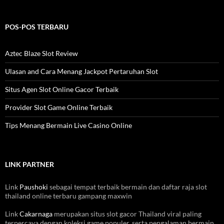
POS-POS TERBARU
Aztec Blaze Slot Review
Ulasan and Cara Menang Jackpot Pertaruhan Slot
Situs Agen Slot Online Gacor Terbaik
Provider Slot Game Online Terbaik
Tips Menang Bermain Live Casino Online
LINK PARTNER
Link
Paushoki
sebagai tempat terbaik bermain dan daftar raja slot
thailand online terbaru gampang maxwin
Link
Cakarnaga
merupakan situs slot gacor Thailand viral paling
terpercaya dengan koleksi game populer, serta pengalaman bermain