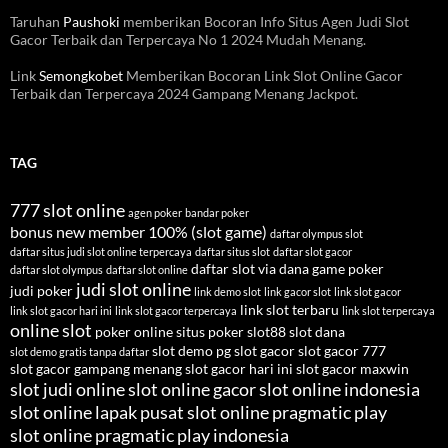
Taruhan
Paushoki
memberikan Bocoran Info Situs Agen Judi Slot
Gacor Terbaik dan Terpercaya No 1 2024 Mudah Menang.
Link
Semongkobet
Memberikan Bocoran Link Slot Online Gacor
Terbaik dan Terpercaya 2024 Gampang Menang Jackpot.
TAG
777 slot online
agen poker
bandar poker
bonus new member 100% (slot game)
daftar olympus slot
daftar situs judi slot online terpercaya
daftar situs slot
daftar slot gacor
daftar slot via dana
game poker
daftar slot olympus
daftar slot online
judi slot online
judi poker
link demo slot
link gacor slot
link slot gacor
link slot terbaru
link slot gacor hari ini
link slot gacor terpercaya
link slot terpercaya
online slot
poker online
situs poker
slot88
slot dana
slot demo pg
slot gacor
slot gacor 777
slot demo gratis tanpa daftar
slot gacor gampang menang
slot gacor hari ini
slot gacor maxwin
slot judi online
slot online gacor
slot online indonesia
slot online lapak pusat
slot online pragmatic play
slot online pragmatic play indonesia