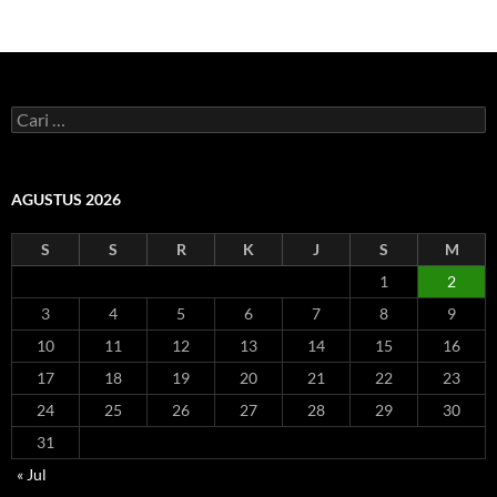
C
a
r
i
u
AGUSTUS 2026
n
t
S
S
R
K
J
S
M
u
k
1
2
:
3
4
5
6
7
8
9
10
11
12
13
14
15
16
17
18
19
20
21
22
23
24
25
26
27
28
29
30
31
« Jul