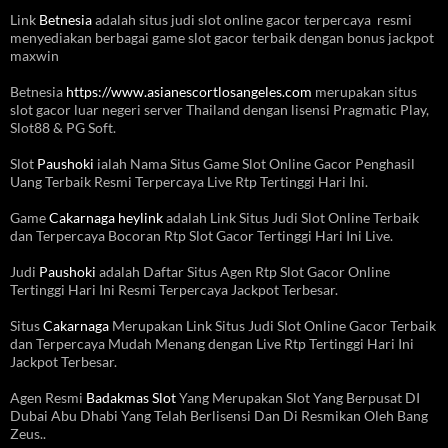
Link
Betnesia
adalah situs judi slot online gacor terpercaya resmi
menyediakan berbagai game slot gacor terbaik dengan bonus jackpot
maxwin
Betnesia
https://www.asianescortlosangeles.com
merupakan situs
slot gacor luar negeri server Thailand dengan lisensi Pragmatic Play,
Slot88 & PG Soft.
Slot
Paushoki
ialah Nama Situs Game Slot Online Gacor Penghasil
Uang Terbaik Resmi Terpercaya Live Rtp Tertinggi Hari Ini.
Game
Cakarnaga heylink
adalah Link Situs Judi Slot Online Terbaik
dan Terpercaya Bocoran Rtp Slot Gacor Tertinggi Hari Ini Live.
Judi
Paushoki
adalah Daftar Situs Agen Rtp Slot Gacor Online
Tertinggi Hari Ini Resmi Terpercaya Jackpot Terbesar.
Situs
Cakarnaga
Merupakan Link Situs Judi Slot Online Gacor Terbaik
dan Terpercaya Mudah Menang dengan Live Rtp Tertinggi Hari Ini
Jackpot Terbesar.
Agen Resmi
Badakmas Slot
Yang Merupakan Slot Yang Berpusat DI
Dubai Abu Dhabi Yang Telah Berlisensi Dan Di Resmikan Oleh Bang
Zeus..