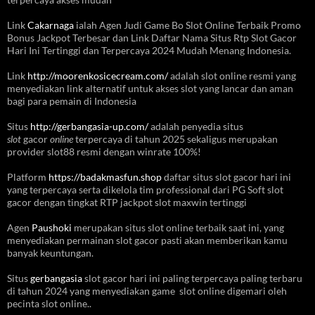
Link
Cakarnaga
ialah Agen Judi Game Bo Slot Online Terbaik Promo
Bonus Jackpot Terbesar dan Link Daftar Nama Situs Rtp Slot Gacor
Hari Ini Tertinggi dan Terpercaya 2024 Mudah Menang Indonesia.
Link
http://moorenkosicecream.com/
adalah slot online resmi yang
menyediakan link alternatif untuk akses slot yang lancar dan aman
bagi para pemain di Indonesia
Situs
http://gerbangasia-up.com/
adalah penyedia situs
slot
gacor
online
terpercaya di tahun 2025 sekaligus merupakan
provider slot88 resmi dengan winrate 100%!
Platform
https://badakmasfun.shop
daftar situs slot gacor hari ini
yang terpercaya serta dikelola tim professional dari PG Soft slot
gacor dengan tingkat RTP jackpot slot maxwin tertinggi
Agen
Paushoki
merupakan situs slot online terbaik saat ini, yang
menyediakan permainan slot gacor pasti akan memberikan kamu
banyak keuntungan.
Situs
gerbangasia
slot gacor hari ini paling terpercaya paling terbaru
di tahun 2024 yang menyediakan game slot online digemari oleh
pecinta slot online..