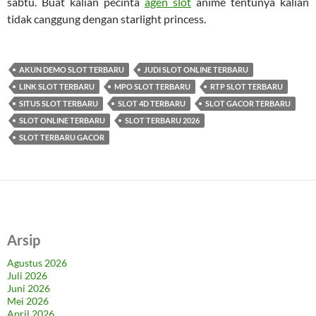
sabtu. Buat kalian pecinta
agen slot
anime tentunya kalian
tidak canggung dengan starlight princess.
AKUN DEMO SLOT TERBARU
JUDI SLOT ONLINE TERBARU
LINK SLOT TERBARU
MPO SLOT TERBARU
RTP SLOT TERBARU
SITUS SLOT TERBARU
SLOT 4D TERBARU
SLOT GACOR TERBARU
SLOT ONLINE TERBARU
SLOT TERBARU 2026
SLOT TERBARU GACOR
Arsip
Agustus 2026
Juli 2026
Juni 2026
Mei 2026
April 2026