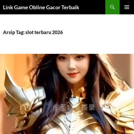
Langsung
Cari
Link Game Obline Gacor Terbaik
ke
MENU
isi
UTAMA
Arsip Tag: slot terbaru 2026