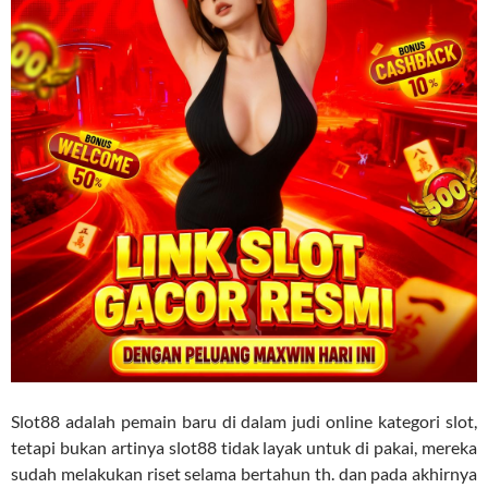
Slot88 adalah pemain baru di dalam judi online kategori slot,
tetapi bukan artinya slot88 tidak layak untuk di pakai, mereka
sudah melakukan riset selama bertahun th. dan pada akhirnya