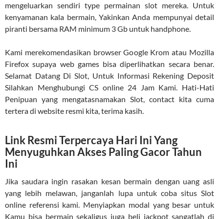
mengeluarkan sendiri type permainan slot mereka. Untuk
kenyamanan kala bermain, Yakinkan Anda mempunyai detail
piranti bersama RAM minimum 3 Gb untuk handphone.
Kami merekomendasikan browser Google Krom atau Mozilla
Firefox supaya web games bisa diperlihatkan secara benar.
Selamat Datang Di Slot, Untuk Informasi Rekening Deposit
Silahkan Menghubungi CS online 24 Jam Kami. Hati-Hati
Penipuan yang mengatasnamakan Slot, contact kita cuma
tertera di website resmi kita, terima kasih.
Link Resmi Terpercaya Hari Ini Yang
Menyuguhkan Akses Paling Gacor Tahun
Ini
Jika saudara ingin rasakan kesan bermain dengan uang asli
yang lebih melawan, janganlah lupa untuk coba situs Slot
online referensi kami. Menyiapkan modal yang besar untuk
Kamu bisa bermain sekaligus juga beli jackpot sangatlah di