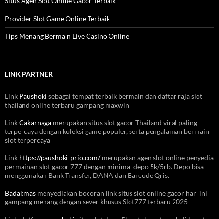
Situs Agen Slot Online Gacor Terbaik
Provider Slot Game Online Terbaik
Tips Menang Bermain Live Casino Online
LINK PARTNER
Link
Paushoki
sebagai tempat terbaik bermain dan daftar raja slot
thailand online terbaru gampang maxwin
Link
Cakarnaga
merupakan situs slot gacor Thailand viral paling
terpercaya dengan koleksi game populer, serta pengalaman bermain
slot terpercaya
Link
https://paushoki-prio.com/
merupakan agen slot online penyedia
permainan slot gacor 777 dengan minimal depo 5k/5rb. Depo bisa
menggunakan Bank Transfer, DANA dan Barcode Qris.
Badakmas
menyediakan bocoran link situs slot online gacor hari ini
gampang menang dengan sever khusus Slot777 terbaru 2025