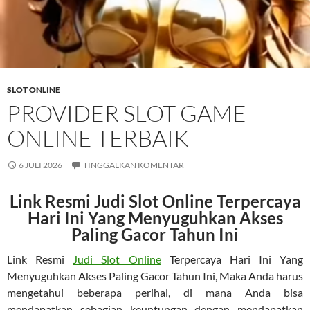
SLOT ONLINE
PROVIDER SLOT GAME
ONLINE TERBAIK
6 JULI 2026
TINGGALKAN KOMENTAR
Link Resmi Judi Slot Online Terpercaya
Hari Ini Yang Menyuguhkan Akses
Paling Gacor Tahun Ini
Link Resmi
Judi Slot Online
Terpercaya Hari Ini Yang
Menyuguhkan Akses Paling Gacor Tahun Ini, Maka Anda harus
mengetahui beberapa perihal, di mana Anda bisa
mendapatkan sebagian keuntungan dengan mendapatkan