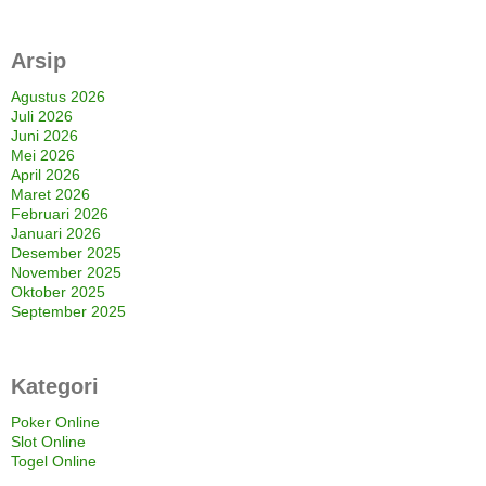
Arsip
Agustus 2026
Juli 2026
Juni 2026
Mei 2026
April 2026
Maret 2026
Februari 2026
Januari 2026
Desember 2025
November 2025
Oktober 2025
September 2025
Kategori
Poker Online
Slot Online
Togel Online