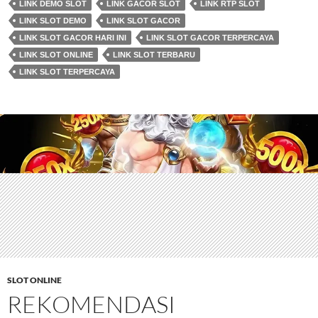
LINK DEMO SLOT
LINK GACOR SLOT
LINK RTP SLOT
LINK SLOT DEMO
LINK SLOT GACOR
LINK SLOT GACOR HARI INI
LINK SLOT GACOR TERPERCAYA
LINK SLOT ONLINE
LINK SLOT TERBARU
LINK SLOT TERPERCAYA
SLOT ONLINE
REKOMENDASI