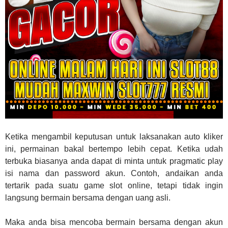
Ketika mengambil keputusan untuk laksanakan auto kliker
ini, permainan bakal bertempo lebih cepat. Ketika udah
terbuka biasanya anda dapat di minta untuk pragmatic play
isi nama dan password akun. Contoh, andaikan anda
tertarik pada suatu game slot online, tetapi tidak ingin
langsung bermain bersama dengan uang asli.
Maka anda bisa mencoba bermain bersama dengan akun