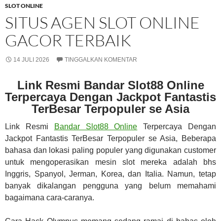
SLOT ONLINE
SITUS AGEN SLOT ONLINE
GACOR TERBAIK
14 JULI 2026
TINGGALKAN KOMENTAR
Link Resmi Bandar Slot88 Online
Terpercaya Dengan Jackpot Fantastis
TerBesar Terpopuler se Asia
Link Resmi
Bandar Slot88 Online
Terpercaya Dengan
Jackpot Fantastis TerBesar Terpopuler se Asia, Beberapa
bahasa dan lokasi paling populer yang digunakan customer
untuk mengoperasikan mesin slot mereka adalah bhs
Inggris, Spanyol, Jerman, Korea, dan Italia. Namun, tetap
banyak dikalangan pengguna yang belum memahami
bagaimana cara-caranya.