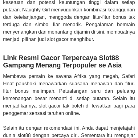
keseruan dan potensi keuntungan tinggi dalam setiap
putaran. Naughty Girl menyuguhkan kombinasi keanggunan
dan ketelanjangan, menggoda dengan fitur-fitur bonus tak
terduga dan simbol liar menarik. Pengalaman bermain
menyenangkan dan menantang dijamin di sini, membuatnya
menjadi pilihan judi slot gacor menghibur.
Link Resmi Gacor Terpercaya Slot88
Gampang Menang Terpopuler se Asia
Membawa pemain ke savana Afrika yang megah, Safari
Heat paushoki menawarkan suasana menawan dan fitur-
fitur bonus melimpah. Petualangan seru dan peluang
kemenangan besar menanti di setiap putaran. Selain itu
menjadikannya slot gacor tak boleh di lewatkan bagi para
penggemar sensasi taruhan online.
Selain itu dengan rekomendasi ini, Anda dapat menjelajahi
dunia slot88 dengan percaya diri. Sementara itu mengejar