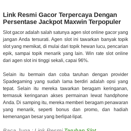
Link Resmi Gacor Terpercaya Dengan
Persentase Jackpot Maxwin Terpopuler
Slot gacor adalah salah satunya agen slot online gacor yang
jangan Anda tersurati. Agen slot ini tawarkan banyak topik
slot yang memikat, di mulai dari topik hewan lucu, pencarian
epik, sampai topik menarik yang lain. Win rate slot online
dari agen slot ini tinggi sekali, capai 96%.
Selain itu bermain dan coba taruhan dengan provider
Spadegaming yang sudah lama berdiri adalah opsi yang
tepat. Selain itu mereka tawarkan beragam keringanan,
termasuk keringanan akses permainan lewat handphone
Anda. Di samping itu, mereka memberi beragam penawaran
yang menarik, seperti bonus dan promo, dan hadiah
kemenangan besar yang berlipat-lipat.
Baca Juga : Link Resmi
Taruhan Slot