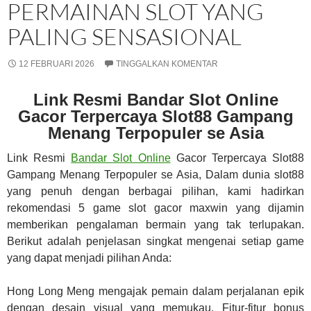
PERMAINAN SLOT YANG
PALING SENSASIONAL
12 FEBRUARI 2026
TINGGALKAN KOMENTAR
Link Resmi Bandar Slot Online
Gacor Terpercaya Slot88 Gampang
Menang Terpopuler se Asia
Link Resmi
Bandar Slot Online
Gacor Terpercaya Slot88
Gampang Menang Terpopuler se Asia, Dalam dunia slot88
yang penuh dengan berbagai pilihan, kami hadirkan
rekomendasi 5 game slot gacor maxwin yang dijamin
memberikan pengalaman bermain yang tak terlupakan.
Berikut adalah penjelasan singkat mengenai setiap game
yang dapat menjadi pilihan Anda:
Hong Long Meng mengajak pemain dalam perjalanan epik
dengan desain visual yang memukau. Fitur-fitur bonus