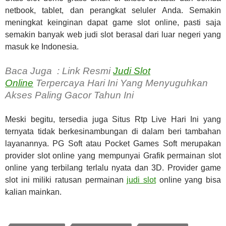
netbook, tablet, dan perangkat seluler Anda. Semakin
meningkat keinginan dapat game slot online, pasti saja
semakin banyak web judi slot berasal dari luar negeri yang
masuk ke Indonesia.
Baca Juga : Link Resmi
Judi Slot
Online
Terpercaya Hari Ini Yang Menyuguhkan
Akses Paling Gacor Tahun Ini
Meski begitu, tersedia juga Situs Rtp Live Hari Ini yang
ternyata tidak berkesinambungan di dalam beri tambahan
layanannya. PG Soft atau Pocket Games Soft merupakan
provider slot online yang mempunyai Grafik permainan slot
online yang terbilang terlalu nyata dan 3D. Provider game
slot ini miliki ratusan permainan
judi slot
online yang bisa
kalian mainkan.