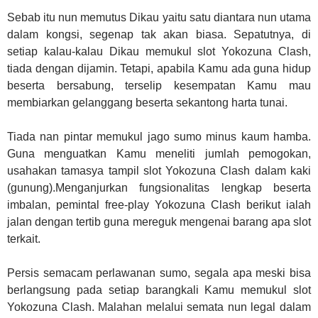
Sebab itu nun memutus Dikau yaitu satu diantara nun utama
dalam kongsi, segenap tak akan biasa. Sepatutnya, di
setiap kalau-kalau Dikau memukul slot Yokozuna Clash,
tiada dengan dijamin. Tetapi, apabila Kamu ada guna hidup
beserta bersabung, terselip kesempatan Kamu mau
membiarkan gelanggang beserta sekantong harta tunai.
Tiada nan pintar memukul jago sumo minus kaum hamba.
Guna menguatkan Kamu meneliti jumlah pemogokan,
usahakan tamasya tampil slot Yokozuna Clash dalam kaki
(gunung).Menganjurkan fungsionalitas lengkap beserta
imbalan, pemintal free-play Yokozuna Clash berikut ialah
jalan dengan tertib guna mereguk mengenai barang apa slot
terkait.
Persis semacam perlawanan sumo, segala apa meski bisa
berlangsung pada setiap barangkali Kamu memukul slot
Yokozuna Clash. Malahan melalui semata nun legal dalam