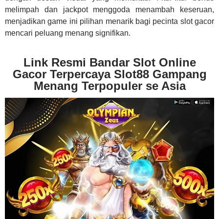
melimpah dan jackpot menggoda menambah keseruan,
menjadikan game ini pilihan menarik bagi pecinta slot gacor
mencari peluang menang signifikan.
Link Resmi Bandar Slot Online
Gacor Terpercaya Slot88 Gampang
Menang Terpopuler se Asia