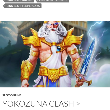
LINK SLOT TERPERCAYA
SLOT ONLINE
YOKOZUNA CLASH >