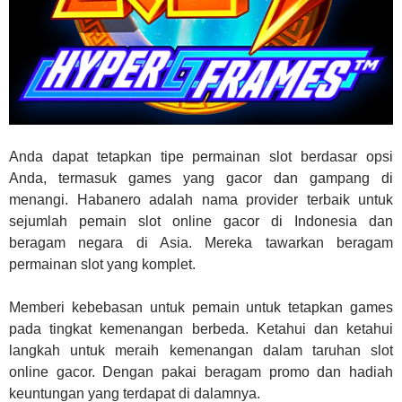
Anda dapat tetapkan tipe permainan slot berdasar opsi
Anda, termasuk games yang gacor dan gampang di
menangi. Habanero adalah nama provider terbaik untuk
sejumlah pemain slot online gacor di Indonesia dan
beragam negara di Asia. Mereka tawarkan beragam
permainan slot yang komplet.
Memberi kebebasan untuk pemain untuk tetapkan games
pada tingkat kemenangan berbeda. Ketahui dan ketahui
langkah untuk meraih kemenangan dalam taruhan slot
online gacor. Dengan pakai beragam promo dan hadiah
keuntungan yang terdapat di dalamnya.