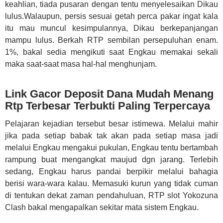
keahlian, tiada pusaran dengan tentu menyelesaikan Dikau
lulus.Walaupun, persis sesuai getah perca pakar ingat kala
itu mau muncul kesimpulannya, Dikau berkepanjangan
mampu lulus. Berkah RTP sembilan persepuluhan enam.
1%, bakal sedia mengikuti saat Engkau memakai sekali
maka saat-saat masa hal-hal menghunjam.
Link Gacor Deposit Dana Mudah Menang
Rtp Terbesar Terbukti Paling Terpercaya
Pelajaran kejadian tersebut besar istimewa. Melalui mahir
jika pada setiap babak tak akan pada setiap masa jadi
melalui Engkau mengakui pukulan, Engkau tentu bertambah
rampung buat mengangkat maujud dgn jarang. Terlebih
sedang, Engkau harus pandai berpikir melalui bahagia
berisi wara-wara kalau. Memasuki kurun yang tidak cuman
di tentukan dekat zaman pendahuluan, RTP slot Yokozuna
Clash bakal mengapalkan sekitar mata sistem Engkau.