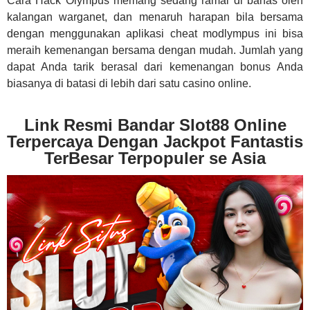
Cara Hack Olympus memang sedang ramai di bahas oleh
kalangan warganet, dan menaruh harapan bila bersama
dengan menggunakan aplikasi cheat modlympus ini bisa
meraih kemenangan bersama dengan mudah. Jumlah yang
dapat Anda tarik berasal dari kemenangan bonus Anda
biasanya di batasi di lebih dari satu casino online.
Link Resmi Bandar Slot88 Online
Terpercaya Dengan Jackpot Fantastis
TerBesar Terpopuler se Asia