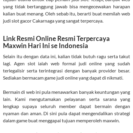
yang tidak bertanggung jawab bisa mengecewakan harapan
kalian buat menang. Oleh sebab itu, berarti buat memilah web
judi slot gacor Cakarnaga yang sangat terpercaya.
Link Resmi Online Resmi Terpercaya
Maxwin Hari Ini se Indonesia
Selain itu dengan data ini, kalian tidak butuh ragu serta takut
lagi. Agen slot ialah web formal judi online yang sudah
terlegalisir serta terintegrasi dengan banyak provider besar.
Sediakan bermacam game judi online yang dapat di nikmati.
Bermain di web ini pula menawarkan banyak keuntungan yang
lain. Kami mengutamakan pelayanan serta sarana yang
lengkap supaya seluruh member dapat bermain dengan
nyaman dan aman. Di sini pula dapat mengendalikan strategi
dalam game buat menggapai tujuan memperoleh maxwin.