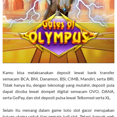
Kamu bisa melaksanakan deposit lewat bank transfer
semacam BCA, BNI, Danamon, BSI, CIMB, Mandiri, serta BRI.
Tidak hanya itu, dengan teknologi yang mutahir, deposit pula
dapat dicoba lewat dompet digital semacam OVO, DANA,
serta GoPay, dan slot deposit pulsa lewat Telkomsel serta XL.
Selain itu menang dalam game toto slot gacor merupakan
tujuan utama untuk tiap pemain judi slot. Tetapi, banyak web