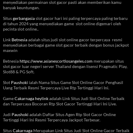
menyediakan permainan slot gacor pasti akan memberikan kamu
banyak keuntungan.
Situs
gerbangasia
slot gacor hari ini paling terpercaya paling terbaru
di tahun 2024 yang menyediakan game slot online digemari oleh
pecinta slot online..
Link
Betnesia
adalah situs judi slot online gacor terpercaya resmi
menyediakan berbagai game slot gacor terbaik dengan bonus jackpot
maxwin
Betnesia
https://www.asianescortlosangeles.com
merupakan situs
slot gacor luar negeri server Thailand dengan lisensi Pragmatic Play,
Slot88 & PG Soft.
Slot
Paushoki
ialah Nama Situs Game Slot Online Gacor Penghasil
Uang Terbaik Resmi Terpercaya Live Rtp Tertinggi Hari Ini.
Game
Cakarnaga heylink
adalah Link Situs Judi Slot Online Terbaik
dan Terpercaya Bocoran Rtp Slot Gacor Tertinggi Hari Ini Live.
Judi
Paushoki
adalah Daftar Situs Agen Rtp Slot Gacor Online
Tertinggi Hari Ini Resmi Terpercaya Jackpot Terbesar.
Situs
Cakarnaga
Merupakan Link Situs Judi Slot Online Gacor Terbaik