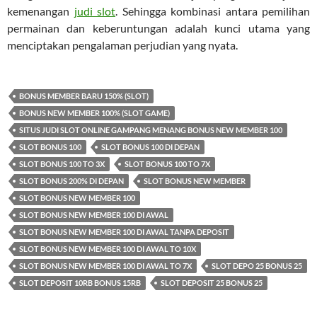
kemenangan
judi slot
. Sehingga kombinasi antara pemilihan
permainan dan keberuntungan adalah kunci utama yang
menciptakan pengalaman perjudian yang nyata.
BONUS MEMBER BARU 150% (SLOT)
BONUS NEW MEMBER 100% (SLOT GAME)
SITUS JUDI SLOT ONLINE GAMPANG MENANG BONUS NEW MEMBER 100
SLOT BONUS 100
SLOT BONUS 100 DI DEPAN
SLOT BONUS 100 TO 3X
SLOT BONUS 100 TO 7X
SLOT BONUS 200% DI DEPAN
SLOT BONUS NEW MEMBER
SLOT BONUS NEW MEMBER 100
SLOT BONUS NEW MEMBER 100 DI AWAL
SLOT BONUS NEW MEMBER 100 DI AWAL TANPA DEPOSIT
SLOT BONUS NEW MEMBER 100 DI AWAL TO 10X
SLOT BONUS NEW MEMBER 100 DI AWAL TO 7X
SLOT DEPO 25 BONUS 25
SLOT DEPOSIT 10RB BONUS 15RB
SLOT DEPOSIT 25 BONUS 25