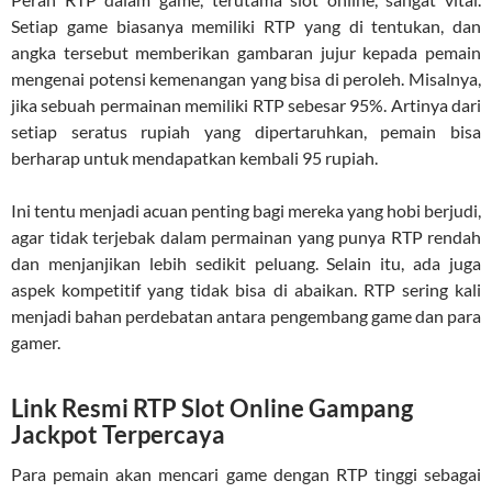
Setiap game biasanya memiliki RTP yang di tentukan, dan
angka tersebut memberikan gambaran jujur kepada pemain
mengenai potensi kemenangan yang bisa di peroleh. Misalnya,
jika sebuah permainan memiliki RTP sebesar 95%. Artinya dari
setiap seratus rupiah yang dipertaruhkan, pemain bisa
berharap untuk mendapatkan kembali 95 rupiah.
Ini tentu menjadi acuan penting bagi mereka yang hobi berjudi,
agar tidak terjebak dalam permainan yang punya RTP rendah
dan menjanjikan lebih sedikit peluang. Selain itu, ada juga
aspek kompetitif yang tidak bisa di abaikan. RTP sering kali
menjadi bahan perdebatan antara pengembang game dan para
gamer.
Link Resmi RTP Slot Online Gampang
Jackpot Terpercaya
Para pemain akan mencari game dengan RTP tinggi sebagai