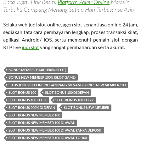
Baca Juga : Link Resmi
Platform Poker Online
Maxwin
Terbukti Gampang Menang Setiap Hari Terbesar se Asia
Selaku web judi slot online, agen slot senantiasa online 24 jam,
sediakan tata cara pembayaran lengkap, proses transaksi kilat,
aplikasi Android/ iOS, serta memenuhi pemain slot dengan
RTP live
judi slot
yang sangat pembaharuan serta akurat.
BONUS MEMBER BARU 150% (SLOT)
BONUS NEW MEMBER 100% (SLOT GAME)
SITUS JUDI SLOT ONLINE GAMPANG MENANG BONUS NEW MEMBER 100
SLOT BONUS 100
SLOT BONUS 100 DI DEPAN
SLOT BONUS 100 TO 3X
SLOT BONUS 100 TO 7X
SLOT BONUS 200% DI DEPAN
SLOT BONUS NEW MEMBER
SLOT BONUS NEW MEMBER 100
SLOT BONUS NEW MEMBER 100 DI AWAL
SLOT BONUS NEW MEMBER 100 DI AWAL TANPA DEPOSIT
SLOT BONUS NEW MEMBER 100 DI AWAL TO 10X