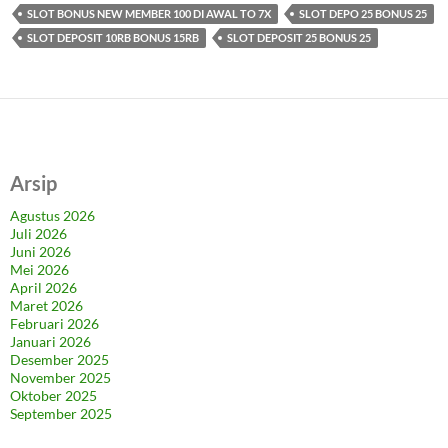
SLOT BONUS NEW MEMBER 100 DI AWAL TO 7X
SLOT DEPO 25 BONUS 25
SLOT DEPOSIT 10RB BONUS 15RB
SLOT DEPOSIT 25 BONUS 25
Arsip
Agustus 2026
Juli 2026
Juni 2026
Mei 2026
April 2026
Maret 2026
Februari 2026
Januari 2026
Desember 2025
November 2025
Oktober 2025
September 2025