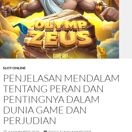
SLOT ONLINE
PENJELASAN MENDALAM
TENTANG PERAN DAN
PENTINGNYA DALAM
DUNIA GAME DAN
PERJUDIAN
4 NOVEMBER 2025
TINGGALKAN KOMENTAR