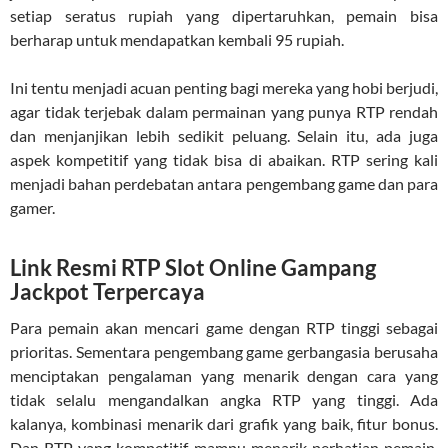
setiap seratus rupiah yang dipertaruhkan, pemain bisa
berharap untuk mendapatkan kembali 95 rupiah.
Ini tentu menjadi acuan penting bagi mereka yang hobi berjudi,
agar tidak terjebak dalam permainan yang punya RTP rendah
dan menjanjikan lebih sedikit peluang. Selain itu, ada juga
aspek kompetitif yang tidak bisa di abaikan. RTP sering kali
menjadi bahan perdebatan antara pengembang game dan para
gamer.
Link Resmi RTP Slot Online Gampang
Jackpot Terpercaya
Para pemain akan mencari game dengan RTP tinggi sebagai
prioritas. Sementara pengembang game gerbangasia berusaha
menciptakan pengalaman yang menarik dengan cara yang
tidak selalu mengandalkan angka RTP yang tinggi. Ada
kalanya, kombinasi menarik dari grafik yang baik, fitur bonus.
Dan RTP yang kompetitif mampu menarik perhatian pemain.