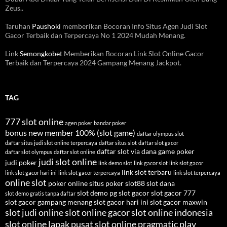
Zeus..
Taruhan
Paushoki
memberikan Bocoran Info Situs Agen Judi Slot
Gacor Terbaik dan Terpercaya No 1 2024 Mudah Menang.
Link
Semongkobet
Memberikan Bocoran Link Slot Online Gacor
Terbaik dan Terpercaya 2024 Gampang Menang Jackpot.
TAG
777 slot online
agen poker
bandar poker
bonus new member 100% (slot game)
daftar olympus slot
daftar situs judi slot online terpercaya
daftar situs slot
daftar slot gacor
daftar slot via dana
game poker
daftar slot olympus
daftar slot online
judi slot online
judi poker
link demo slot
link gacor slot
link slot gacor
link slot terbaru
link slot gacor hari ini
link slot gacor terpercaya
link slot terpercaya
online slot
poker online
situs poker
slot88
slot dana
slot demo pg
slot gacor
slot gacor 777
slot demo gratis tanpa daftar
slot gacor gampang menang
slot gacor hari ini
slot gacor maxwin
slot judi online
slot online gacor
slot online indonesia
slot online lapak pusat
slot online pragmatic play