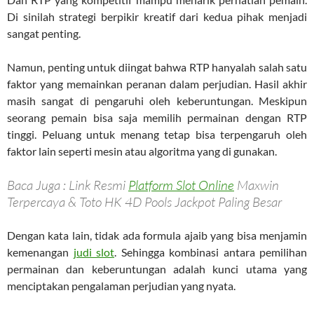
Di sinilah strategi berpikir kreatif dari kedua pihak menjadi
sangat penting.
Namun, penting untuk diingat bahwa RTP hanyalah salah satu
faktor yang memainkan peranan dalam perjudian. Hasil akhir
masih sangat di pengaruhi oleh keberuntungan. Meskipun
seorang pemain bisa saja memilih permainan dengan RTP
tinggi. Peluang untuk menang tetap bisa terpengaruh oleh
faktor lain seperti mesin atau algoritma yang di gunakan.
Baca Juga : Link Resmi
Platform Slot Online
Maxwin
Terpercaya & Toto HK 4D Pools Jackpot Paling Besar
Dengan kata lain, tidak ada formula ajaib yang bisa menjamin
kemenangan
judi slot
. Sehingga kombinasi antara pemilihan
permainan dan keberuntungan adalah kunci utama yang
menciptakan pengalaman perjudian yang nyata.