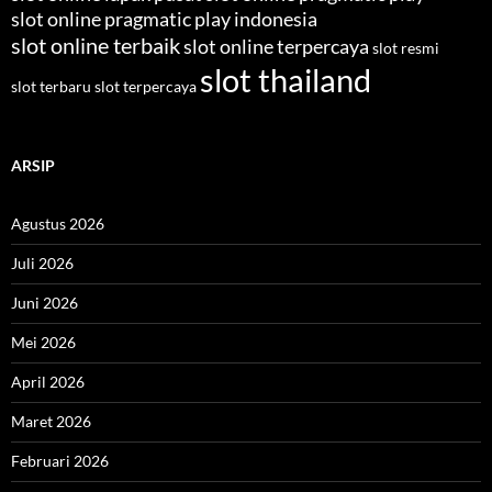
slot online pragmatic play indonesia
slot online terbaik
slot online terpercaya
slot resmi
slot thailand
slot terbaru
slot terpercaya
ARSIP
Agustus 2026
Juli 2026
Juni 2026
Mei 2026
April 2026
Maret 2026
Februari 2026