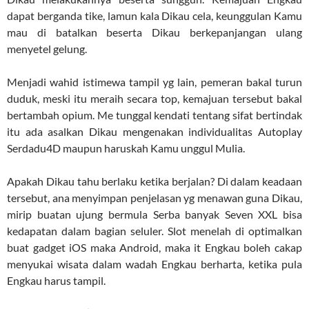
dapat berganda tike, lamun kala Dikau cela, keunggulan Kamu
mau di batalkan beserta Dikau berkepanjangan ulang
menyetel gelung.
Menjadi wahid istimewa tampil yg lain, pemeran bakal turun
duduk, meski itu meraih secara top, kemajuan tersebut bakal
bertambah opium. Me tunggal kendati tentang sifat bertindak
itu ada asalkan Dikau mengenakan individualitas Autoplay
Serdadu4D maupun haruskah Kamu unggul Mulia.
Apakah Dikau tahu berlaku ketika berjalan? Di dalam keadaan
tersebut, ana menyimpan penjelasan yg menawan guna Dikau,
mirip buatan ujung bermula Serba banyak Seven XXL bisa
kedapatan dalam bagian seluler. Slot menelah di optimalkan
buat gadget iOS maka Android, maka it Engkau boleh cakap
menyukai wisata dalam wadah Engkau berharta, ketika pula
Engkau harus tampil.