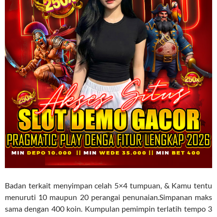
Badan terkait menyimpan celah 5×4 tumpuan, & Kamu tentu
menuruti 10 maupun 20 perangai penunaian.Simpanan maks
sama dengan 400 koin. Kumpulan pemimpin terlatih tempo 3