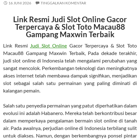
16 JUNI 2026
TINGGALKAN KOMENTAR
Link Resmi Judi Slot Online Gacor
Terpercaya & Slot Toto Macau88
Gampang Maxwin Terbaik
Link Resmi
Judi Slot Online
Gacor Terpercaya & Slot Toto
Macau88 Gampang Maxwin Terbaik, Pada dekade terakhir,
judi slot online di Indonesia telah mengalami perubahan yang
sangat mencolok. Perkembangan teknologi dan meningkatnya
akses internet telah membawa dampak signifikan, menjadikan
slot sebagai salah satu permainan yang paling diminati di
kalangan pemain.
Salah satu penyedia permainan yang patut diperhatikan dalam
evolusi ini adalah Habanero. Mereka telah berkontribusi besar
dalam memperkaya pengalaman bermain slot online di tanah
air. Pada awalnya, perjudian online di Indonesia terbilang sulit
untuk diakses. Namun, dengan berkembangnya ponsel pintar