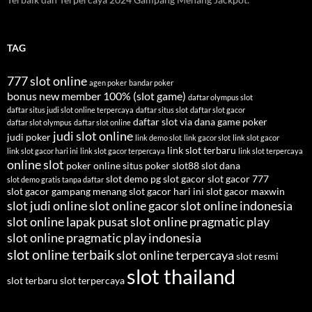
TAG
777 slot online
agen poker
bandar poker
bonus new member 100% (slot game)
daftar olympus slot
daftar situs judi slot online terpercaya
daftar situs slot
daftar slot gacor
daftar slot via dana
game poker
daftar slot olympus
daftar slot online
judi slot online
judi poker
link demo slot
link gacor slot
link slot gacor
link slot terbaru
link slot gacor hari ini
link slot gacor terpercaya
link slot terpercaya
online slot
poker online
situs poker
slot88
slot dana
slot demo pg
slot gacor
slot gacor 777
slot demo gratis tanpa daftar
slot gacor gampang menang
slot gacor hari ini
slot gacor maxwin
slot judi online
slot online gacor
slot online indonesia
slot online lapak pusat
slot online pragmatic play
slot online pragmatic play indonesia
slot online terbaik
slot online terpercaya
slot resmi
slot thailand
slot terbaru
slot terpercaya