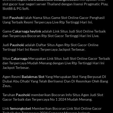
slot gacor luar negeri server Thailand dengan lisensi Pragmatic Play,
Slot88 & PG Soft.
Slot
Paushoki
ialah Nama Situs Game Slot Online Gacor Penghasil
Uang Terbaik Resmi Terpercaya Live Rtp Tertinggi Hari Ini.
Game
Cakarnaga heylink
adalah Link Situs Judi Slot Online Terbaik
dan Terpercaya Bocoran Rtp Slot Gacor Tertinggi Hari Ini Live.
Judi
Paushoki
adalah Daftar Situs Agen Rtp Slot Gacor Online
Tertinggi Hari Ini Resmi Terpercaya Jackpot Terbesar.
Situs
Cakarnaga
Merupakan Link Situs Judi Slot Online Gacor Terbaik
dan Terpercaya Mudah Menang dengan Live Rtp Tertinggi Hari Ini
Jackpot Terbesar.
Agen Resmi
Badakmas Slot
Yang Merupakan Slot Yang Berpusat DI
Dubai Abu Dhabi Yang Telah Berlisensi Dan Di Resmikan Oleh Bang
Zeus..
Taruhan
Paushoki
memberikan Bocoran Info Situs Agen Judi Slot
Gacor Terbaik dan Terpercaya No 1 2024 Mudah Menang.
Link
Semongkobet
Memberikan Bocoran Link Slot Online Gacor
Terbaik dan Terpercaya 2024 Gampang Menang Jackpot.