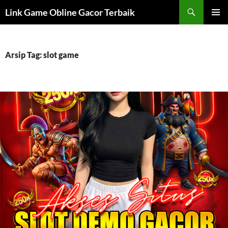
Langsung
Cari
Link Game Obline Gacor Terbaik
ke
MENU
isi
UTAMA
Arsip Tag: slot game