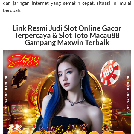
dan jaringan internet yang semakin cepat, situasi ini mulai
berubah.
Link Resmi Judi Slot Online Gacor
Terpercaya & Slot Toto Macau88
Gampang Maxwin Terbaik