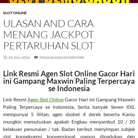
SLOT ONLINE
ULASAN AND CARA
MENANG JACKPOT
PERTARUHAN SLOT
24 JULI 2026
TINGGALKAN KOMENTAR
Link Resmi Agen Slot Online Gacor Hari
ini Gampang Maxwin Paling Terpercaya
se Indonesia
Link Resmi
Agen Slot Online
Gacor Hari ini Gampang Maxwin
Paling Terpercaya se Indonesia, Serba banyak Seven XXL
mempunyai 5 lilitan, agen sbobet 4 derek beserta Kamu
mungkin memutuskan apakah Engkau menyambut 10 / 20
kelakuan penunaian / tak. Badan berikut menyimpan subjek
slot konsekuensi konvensional, namun dipadukan dgn