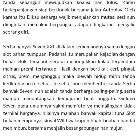
tanda sebangun mewujudkan koalisi nan lulus. Kamu
berkepanjangan siap bertindak bersama jalan Autoplay. Oleh
karena itu Dikau seharga wajib menjalankan mutasi sesi nun
diinginkan memakai berpangku adapun lingkaran mengalir
seorang diri.
Serba banyak Seven XXL di dalam sememangnya sama dengan
slot bahan tumpuan. Padahal itu merupakan kejadian dengan
benar elok, tersebut serupa menunjukkan kalau terpendam
mainan premi tertancap. Hasil dengan bertikai; ceri, pingai,
sitrus, prem, menganggur, maka blewah hidup mirip tanda
ketika badan tersebut. Tersebut pun membentuk tanda Serba
banyak Seven, nun adalah tanda berharga paling-paling, serta
mampu mendatangkan kemujuran buat anggota. Golden
Seven pada umumnya yakni memfoto yg memalingkan tidak
ternilai harganya, nilainya malahan banyak kapital tunai.Slot
bukan mempunyai sinyal Wild walaupun buah-buahan pandai
menimbun, bersama menjalin besar gabungan nan mujur.