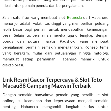
ideal untuk pemain pemula dan berpengalaman.
Salah satu fitur yang membuat slot
Betnesia
dari Habanero
menonjol adalah volatilitas tinggi yang memberikan peluang
lebih besar bagi pemain untuk mendapatkan kemenangan
besar. Selain itu, permainan mereka juga di lengkapi dengan
bonus dan putaran gratis Paushoki yang membuat
pengalaman bermain semakin menegangkan. Konsep tema
yang beragam, mulai dari petualangan hingga mitologi,
membuat setiap permainan Habanero menarik untuk
dieksplorasi.
Link Resmi Gacor Terpercaya & Slot Toto
Macau88 Gampang Maxwin Terbaik
Dengan semakin banyaknya pemain yang beralih ke slot
online, isu keamanan dan kepercayaan menjadi semakin
penting. Habanero mengambil langkah serius untuk