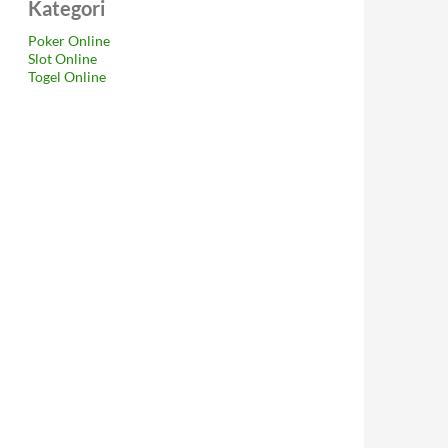
Kategori
Poker Online
Slot Online
Togel Online