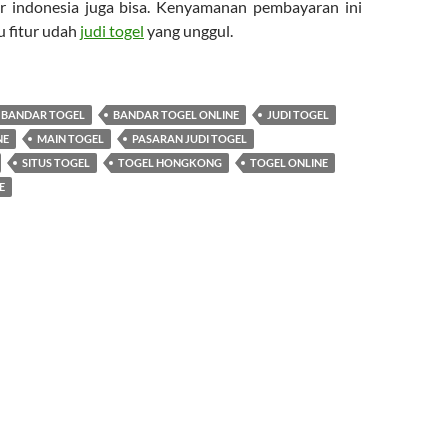
er indonesia juga bisa. Kenyamanan pembayaran ini
u fitur udah
judi togel
yang unggul.
BANDAR TOGEL
BANDAR TOGEL ONLINE
JUDI TOGEL
NE
MAIN TOGEL
PASARAN JUDI TOGEL
SITUS TOGEL
TOGEL HONGKONG
TOGEL ONLINE
E