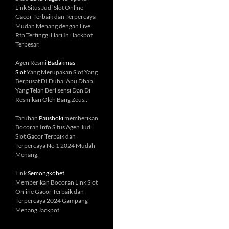
Link Situs Judi Slot Online
Gacor Terbaik dan Terpercaya
Mudah Menang dengan Live
Rtp Tertinggi Hari Ini Jackpot
Terbesar.
Agen Resmi
Badakmas
Slot
Yang Merupakan Slot Yang
Berpusat DI Dubai Abu Dhabi
Yang Telah Berlisensi Dan Di
Resmikan Oleh Bang Zeus..
Taruhan
Paushoki
memberikan
Bocoran Info Situs Agen Judi
Slot Gacor Terbaik dan
Terpercaya No 1 2024 Mudah
Menang.
Link
Semongkobet
Memberikan Bocoran Link Slot
Online Gacor Terbaik dan
Terpercaya 2024 Gampang
Menang Jackpot.