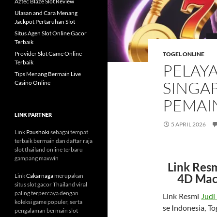
Aztec Blaze Slot Review
Ulasan and Cara Menang
Jackpot Pertaruhan Slot
Situs Agen Slot Online Gacor
Terbaik
Provider Slot Game Online
TOGEL ONLINE
Terbaik
PELAY
Tips Menang Bermain Live
SINGA
Casino Online
PEMAI
LINK PARTNER
5 APRIL 2026
Link
Paushoki
sebagai tempat
terbaik bermain dan daftar raja
slot thailand online terbaru
gampang maxwin
Link Resm
4D Mac
Link
Cakarnaga
merupakan
situs slot gacor Thailand viral
paling terpercaya dengan
Link Resmi
Judi
koleksi game populer, serta
se Indonesia, To
pengalaman bermain slot