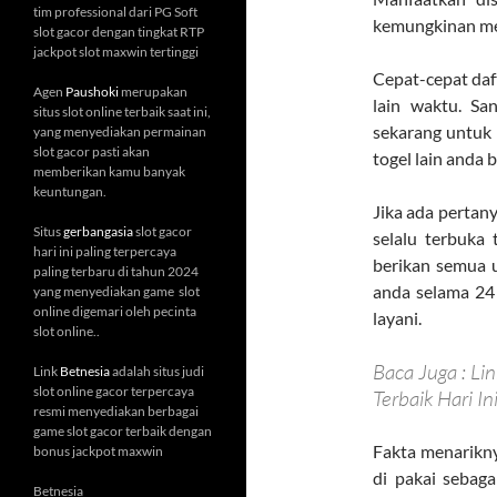
tim professional dari PG Soft
kemungkinan me
slot gacor dengan tingkat RTP
jackpot slot maxwin tertinggi
Cepat-cepat daf
Agen
Paushoki
merupakan
lain waktu. Sa
situs slot online terbaik saat ini,
sekarang untuk
yang menyediakan permainan
slot gacor pasti akan
togel lain anda 
memberikan kamu banyak
keuntungan.
Jika ada pertan
Situs
gerbangasia
slot gacor
selalu terbuka 
hari ini paling terpercaya
berikan semua 
paling terbaru di tahun 2024
anda selama 24 
yang menyediakan game slot
online digemari oleh pecinta
layani.
slot online..
Baca Juga : Li
Link
Betnesia
adalah situs judi
slot online gacor terpercaya
Terbaik Hari In
resmi menyediakan berbagai
game slot gacor terbaik dengan
Fakta menarikny
bonus jackpot maxwin
di pakai sebag
Betnesia