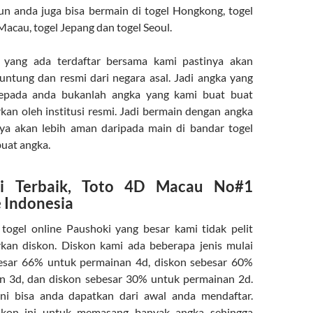
n anda juga bisa bermain di togel Hongkong, togel
 Macau, togel Jepang dan togel Seoul.
 yang ada terdaftar bersama kami pastinya akan
ntung dan resmi dari negara asal. Jadi angka yang
kepada anda bukanlah angka yang kami buat buat
kan oleh institusi resmi. Jadi bermain dengan angka
nya akan lebih aman daripada main di bandar togel
uat angka.
mi Terbaik, Toto 4D Macau No#1
e Indonesia
togel online Paushoki yang besar kami tidak pelit
an diskon. Diskon kami ada beberapa jenis mulai
besar 66% untuk permainan 4d, diskon sebesar 60%
n 3d, dan diskon sebesar 30% untuk permainan 2d.
ni bisa anda dapatkan dari awal anda mendaftar.
skon ini untuk memasang banyak angka sehingga