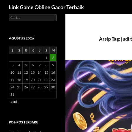
Cari
Link Game Obline Gacor Terbaik
C
Langsung
a
ke
r
isi
i
u
AGUSTUS 2026
Arsip Tag: judi 
n
t
S
S
R
K
J
S
M
u
1
2
k
:
3
4
5
6
7
8
9
10
11
12
13
14
15
16
17
18
19
20
21
22
23
24
25
26
27
28
29
30
31
« Jul
POS-POS TERBARU